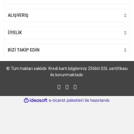
PA-RC-001 Taşıma ve Sabitleme Kabı
ALIŞVERİŞ
5.972,96 TL
7.027,01 TL
ÜYELİK
%10
BİZİ TAKİP EDİN
© Tüm hakları saklıdır. Kredi kartı bilgileriniz 256bit SSL sertifikası
ile korunmaktadır.
ile
ideasoft
e-
hazırlandı.
ticaret
paketleri