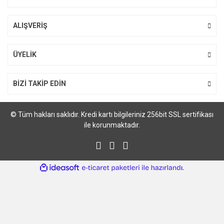
ALIŞVERİŞ
ÜYELİK
BİZİ TAKİP EDİN
TZe-334 12mm Siyah üzerine Altın Laminasyonlu Etiket (TZe Tape)
970,24 TL
© Tüm hakları saklıdır. Kredi kartı bilgileriniz 256bit SSL sertifikası
1.078,05 TL
ile korunmaktadır.
%25
ile
ideasoft
e-
hazırlandı.
ticaret
paketleri