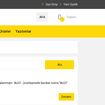
Üye Girişi
/
Yeni Üyelik
ARA
Toplam -
Ürünler
Yazılımlar
nmıştır. ‘ALICI’ ; (sözleşmede bundan sonra "ALICI"
Devamı