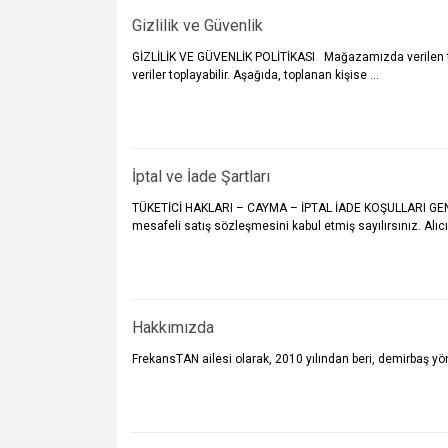
Gizlilik ve Güvenlik
GİZLİLİK VE GÜVENLİK POLİTİKASI Mağazamızda verilen tüm se
veriler toplayabilir. Aşağıda, toplanan kişise ...
İptal ve İade Şartları
TÜKETİCİ HAKLARI – CAYMA – İPTAL İADE KOŞULLARI GENEL:
mesafeli satış sözleşmesini kabul etmiş sayılırsınız. Alıcıl 
Hakkımızda
FrekansTAN ailesi olarak, 2010 yılından beri, demirbaş yöne