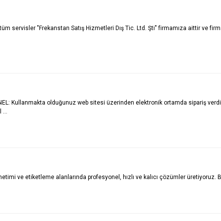
rvisler "Frekanstan Satış Hizmetleri Dış Tic. Ltd. Şti" firmamıza aittir ve firmam
 Kullanmakta olduğunuz web sitesi üzerinden elektronik ortamda sipariş verdiği
...
timi ve etiketleme alanlarında profesyonel, hızlı ve kalıcı çözümler üretiyoruz. Baş