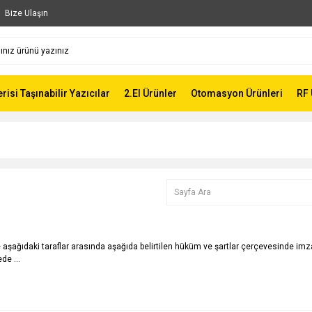
Bize Ulaşın
risi Taşınabilir Yazıcılar
2.El Ürünler
Otomasyon Ürünleri
RF 
ıdaki taraflar arasında aşağıda belirtilen hüküm ve şartlar çerçevesinde imzala
de ...