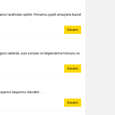
ız tarafından işletilir. Firmamız,çeşitli amaçlarla kişisel
Devamı
niz takdirde, size sunulan ön bilgilendirme formunu ve
Devamı
arınız başarımız olacaktır... ...
Devamı