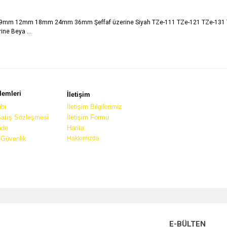
mm 9mm 12mm 18mm 24mm 36mm Şeffaf üzerine Siyah TZe-111 TZe-121 TZe-131 TZ
ne Beya ...
lemleri
İletişim
bi
İletişim Bilgilerimiz
Satış Sözleşmesi
İletişim Formu
ade
Harita
e Güvenlik
Hakkımızda
E-BÜLTEN