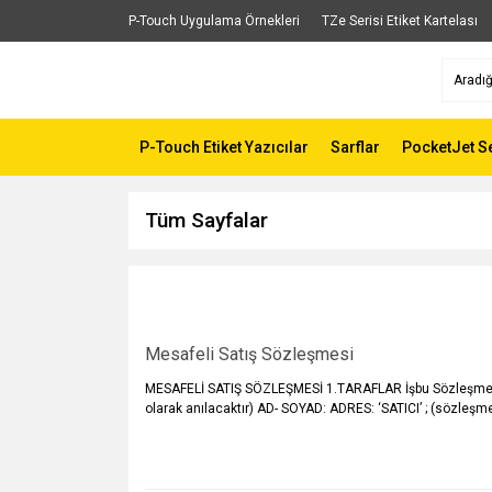
P-Touch Uygulama Örnekleri
TZe Serisi Etiket Kartelası
P-Touch Etiket Yazıcılar
Sarflar
PocketJet Se
Tüm Sayfalar
Mesafeli Satış Sözleşmesi
MESAFELİ SATIŞ SÖZLEŞMESİ 1.TARAFLAR İşbu Sözleşme aşağ
olarak anılacaktır) AD- SOYAD: ADRES: ‘SATICI’ ; (sözleşme