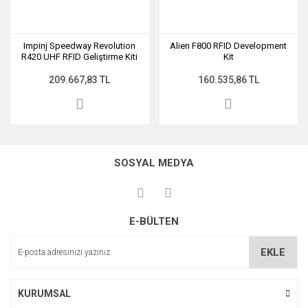
Impinj Speedway Revolution
Alien F800 RFID Development
R420 UHF RFID Geliştirme Kiti
Kit
(4 Port)
209.667,83 TL
160.535,86 TL
SOSYAL MEDYA
E-BÜLTEN
EKLE
KURUMSAL