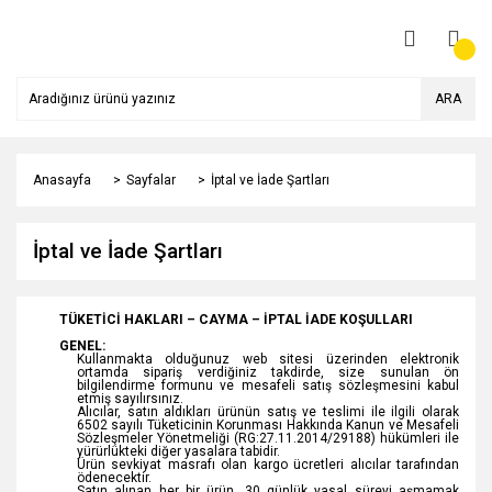
ARA
Anasayfa
Sayfalar
İptal ve İade Şartları
İptal ve İade Şartları
TÜKETİCİ HAKLARI – CAYMA – İPTAL İADE KOŞULLARI
GENEL:
Kullanmakta olduğunuz web sitesi üzerinden elektronik
ortamda sipariş verdiğiniz takdirde, size sunulan ön
bilgilendirme formunu ve mesafeli satış sözleşmesini kabul
etmiş sayılırsınız.
Alıcılar, satın aldıkları ürünün satış ve teslimi ile ilgili olarak
6502 sayılı Tüketicinin Korunması Hakkında Kanun ve Mesafeli
Sözleşmeler Yönetmeliği (RG:27.11.2014/29188) hükümleri ile
yürürlükteki diğer yasalara tabidir.
Ürün sevkiyat masrafı olan kargo ücretleri alıcılar tarafından
ödenecektir.
Satın alınan her bir ürün, 30 günlük yasal süreyi aşmamak