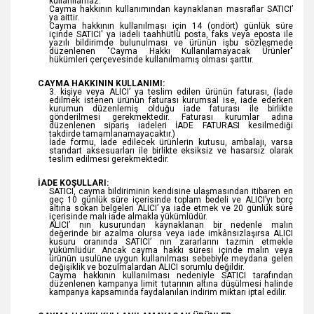
kullanılamaz.
Cayma hakkının kullanımından kaynaklanan masraflar SATICI’
ya aittir.
Cayma hakkının kullanılması için 14 (ondört) günlük süre
içinde SATICI' ya iadeli taahhütlü posta, faks veya eposta ile
yazılı bildirimde bulunulması ve ürünün işbu sözleşmede
düzenlenen "Cayma Hakkı Kullanılamayacak Ürünler"
hükümleri çerçevesinde kullanılmamış olması şarttır.
CAYMA HAKKININ KULLANIMI:
3. kişiye veya ALICI’ ya teslim edilen ürünün faturası, (İade
edilmek istenen ürünün faturası kurumsal ise, iade ederken
kurumun düzenlemiş olduğu iade faturası ile birlikte
gönderilmesi gerekmektedir. Faturası kurumlar adına
düzenlenen sipariş iadeleri İADE FATURASI kesilmediği
takdirde tamamlanamayacaktır.)
İade formu, İade edilecek ürünlerin kutusu, ambalajı, varsa
standart aksesuarları ile birlikte eksiksiz ve hasarsız olarak
teslim edilmesi gerekmektedir.
İADE KOŞULLARI:
SATICI, cayma bildiriminin kendisine ulaşmasından itibaren en
geç 10 günlük süre içerisinde toplam bedeli ve ALICI’yı borç
altına sokan belgeleri ALICI’ ya iade etmek ve 20 günlük süre
içerisinde malı iade almakla yükümlüdür.
ALICI’ nın kusurundan kaynaklanan bir nedenle malın
değerinde bir azalma olursa veya iade imkânsızlaşırsa ALICI
kusuru oranında SATICI’ nın zararlarını tazmin etmekle
yükümlüdür. Ancak cayma hakkı süresi içinde malın veya
ürünün usulüne uygun kullanılması sebebiyle meydana gelen
değişiklik ve bozulmalardan ALICI sorumlu değildir.
Cayma hakkının kullanılması nedeniyle SATICI tarafından
düzenlenen kampanya limit tutarının altına düşülmesi halinde
kampanya kapsamında faydalanılan indirim miktarı iptal edilir.