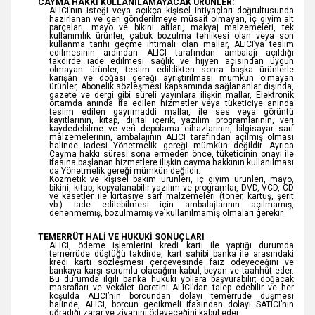
CAYMA HAKKI KULLANILAMAYACAK ÜRÜNLER:
ALICI’nın isteği veya açıkça kişisel ihtiyaçları doğrultusunda
hazırlanan ve geri gönderilmeye müsait olmayan, iç giyim alt
parçaları, mayo ve bikini altları, makyaj malzemeleri, tek
kullanımlık ürünler, çabuk bozulma tehlikesi olan veya son
kullanma tarihi geçme ihtimali olan mallar, ALICI’ya teslim
edilmesinin ardından ALICI tarafından ambalajı açıldığı
takdirde iade edilmesi sağlık ve hijyen açısından uygun
olmayan ürünler, teslim edildikten sonra başka ürünlerle
karışan ve doğası gereği ayrıştırılması mümkün olmayan
ürünler, Abonelik sözleşmesi kapsamında sağlananlar dışında,
gazete ve dergi gibi süreli yayınlara ilişkin mallar, Elektronik
ortamda anında ifa edilen hizmetler veya tüketiciye anında
teslim edilen gayrimaddi mallar, ile ses veya görüntü
kayıtlarının, kitap, dijital içerik, yazılım programlarının, veri
kaydedebilme ve veri depolama cihazlarının, bilgisayar sarf
malzemelerinin, ambalajının ALICI tarafından açılmış olması
halinde iadesi Yönetmelik gereği mümkün değildir. Ayrıca
Cayma hakkı süresi sona ermeden önce, tüketicinin onayı ile
ifasına başlanan hizmetlere ilişkin cayma hakkının kullanılması
da Yönetmelik gereği mümkün değildir.
Kozmetik ve kişisel bakım ürünleri, iç giyim ürünleri, mayo,
bikini, kitap, kopyalanabilir yazılım ve programlar, DVD, VCD, CD
ve kasetler ile kırtasiye sarf malzemeleri (toner, kartuş, şerit
vb.) iade edilebilmesi için ambalajlarının açılmamış,
denenmemiş, bozulmamış ve kullanılmamış olmaları gerekir.
TEMERRÜT HALİ VE HUKUKİ SONUÇLARI
ALICI, ödeme işlemlerini kredi kartı ile yaptığı durumda
temerrüde düştüğü takdirde, kart sahibi banka ile arasındaki
kredi kartı sözleşmesi çerçevesinde faiz ödeyeceğini ve
bankaya karşı sorumlu olacağını kabul, beyan ve taahhüt eder.
Bu durumda ilgili banka hukuki yollara başvurabilir; doğacak
masrafları ve vekâlet ücretini ALICI’dan talep edebilir ve her
koşulda ALICI’nın borcundan dolayı temerrüde düşmesi
halinde, ALICI, borcun gecikmeli ifasından dolayı SATICI’nın
uğradığı zarar ve ziyanını ödeyeceğini kabul eder.