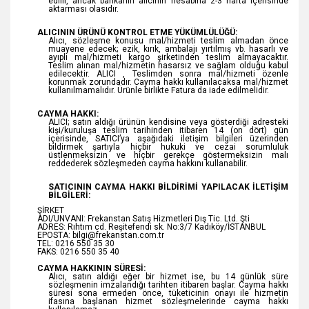
edilir, ancak bankanın alıcının hesabına 2-3 hafta içerisinde
aktarması olasıdır.
ALICININ ÜRÜNÜ KONTROL ETME YÜKÜMLÜLÜĞÜ:
Alıcı, sözleşme konusu mal/hizmeti teslim almadan önce
muayene edecek; ezik, kırık, ambalajı yırtılmış vb. hasarlı ve
ayıplı mal/hizmeti kargo şirketinden teslim almayacaktır.
Teslim alınan mal/hizmetin hasarsız ve sağlam olduğu kabul
edilecektir. ALICI , Teslimden sonra mal/hizmeti özenle
korunmak zorundadır. Cayma hakkı kullanılacaksa mal/hizmet
kullanılmamalıdır. Ürünle birlikte Fatura da iade edilmelidir.
CAYMA HAKKI:
ALICI; satın aldığı ürünün kendisine veya gösterdiği adresteki
kişi/kuruluşa teslim tarihinden itibaren 14 (on dört) gün
içerisinde, SATICI’ya aşağıdaki iletişim bilgileri üzerinden
bildirmek şartıyla hiçbir hukuki ve cezai sorumluluk
üstlenmeksizin ve hiçbir gerekçe göstermeksizin malı
reddederek sözleşmeden cayma hakkını kullanabilir.
SATICININ CAYMA HAKKI BİLDİRİMİ YAPILACAK İLETİŞİM
BİLGİLERİ:
ŞİRKET
ADI/UNVANI: Frekanstan Satış Hizmetleri Dış Tic. Ltd. Şti
ADRES: Rıhtım cd. Reşitefendi sk. No:3/7 Kadıköy/İSTANBUL
EPOSTA: bilgi@frekanstan.com.tr
TEL: 0216 550 35 30
FAKS: 0216 550 35 40
CAYMA HAKKININ SÜRESİ:
Alıcı, satın aldığı eğer bir hizmet ise, bu 14 günlük süre
sözleşmenin imzalandığı tarihten itibaren başlar. Cayma hakkı
süresi sona ermeden önce, tüketicinin onayı ile hizmetin
ifasına başlanan hizmet sözleşmelerinde cayma hakkı