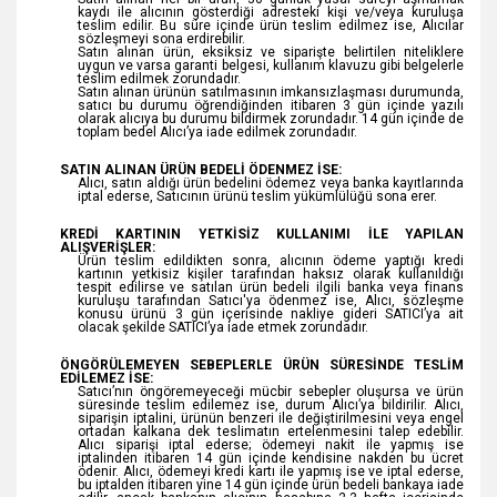
kaydı ile alıcının gösterdiği adresteki kişi ve/veya kuruluşa
teslim edilir. Bu süre içinde ürün teslim edilmez ise, Alıcılar
sözleşmeyi sona erdirebilir.
Satın alınan ürün, eksiksiz ve siparişte belirtilen niteliklere
uygun ve varsa garanti belgesi, kullanım klavuzu gibi belgelerle
teslim edilmek zorundadır.
Satın alınan ürünün satılmasının imkansızlaşması durumunda,
satıcı bu durumu öğrendiğinden itibaren 3 gün içinde yazılı
olarak alıcıya bu durumu bildirmek zorundadır. 14 gün içinde de
toplam bedel Alıcı’ya iade edilmek zorundadır.
SATIN ALINAN ÜRÜN BEDELİ ÖDENMEZ İSE:
Alıcı, satın aldığı ürün bedelini ödemez veya banka kayıtlarında
iptal ederse, Satıcının ürünü teslim yükümlülüğü sona erer.
KREDİ KARTININ YETKİSİZ KULLANIMI İLE YAPILAN
ALIŞVERİŞLER:
Ürün teslim edildikten sonra, alıcının ödeme yaptığı kredi
kartının yetkisiz kişiler tarafından haksız olarak kullanıldığı
tespit edilirse ve satılan ürün bedeli ilgili banka veya finans
kuruluşu tarafından Satıcı'ya ödenmez ise, Alıcı, sözleşme
konusu ürünü 3 gün içerisinde nakliye gideri SATICI’ya ait
olacak şekilde SATICI’ya iade etmek zorundadır.
ÖNGÖRÜLEMEYEN SEBEPLERLE ÜRÜN SÜRESİNDE TESLİM
EDİLEMEZ İSE:
Satıcı’nın öngöremeyeceği mücbir sebepler oluşursa ve ürün
süresinde teslim edilemez ise, durum Alıcı’ya bildirilir. Alıcı,
siparişin iptalini, ürünün benzeri ile değiştirilmesini veya engel
ortadan kalkana dek teslimatın ertelenmesini talep edebilir.
Alıcı siparişi iptal ederse; ödemeyi nakit ile yapmış ise
iptalinden itibaren 14 gün içinde kendisine nakden bu ücret
ödenir. Alıcı, ödemeyi kredi kartı ile yapmış ise ve iptal ederse,
bu iptalden itibaren yine 14 gün içinde ürün bedeli bankaya iade