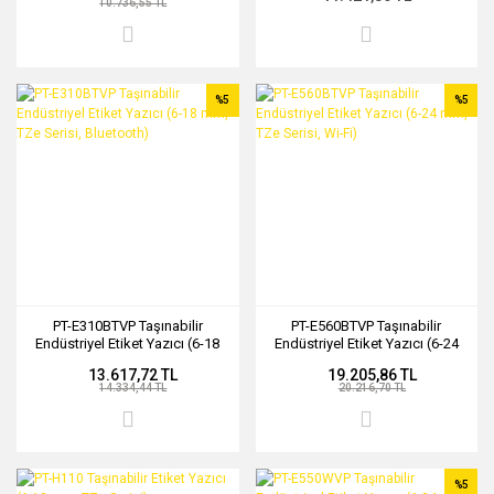
10.736,55 TL
%5
%5
PT-E310BTVP Taşınabilir
PT-E560BTVP Taşınabilir
Endüstriyel Etiket Yazıcı (6-18
Endüstriyel Etiket Yazıcı (6-24
mm, TZe Serisi, Bluetooth)
mm, TZe Serisi, Wi-Fi)
13.617,72 TL
19.205,86 TL
14.334,44 TL
20.216,70 TL
%5