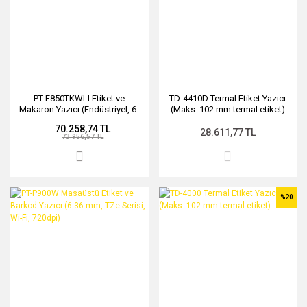
PT-E850TKWLI Etiket ve
TD-4410D Termal Etiket Yazıcı
Makaron Yazıcı (Endüstriyel, 6-
(Maks. 102 mm termal etiket)
36 mm, TZe Serisi)
70.258,74 TL
28.611,77 TL
73.956,57 TL
%20