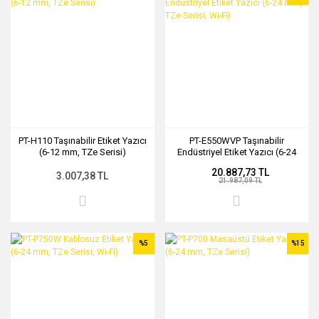
PT-H110 Taşınabilir Etiket Yazıcı
PT-E550WVP Taşınabilir
(6-12 mm, TZe Serisi)
Endüstriyel Etiket Yazıcı (6-24
mm, TZe Serisi, Wi-Fi)
20.887,73 TL
3.007,38 TL
21.987,09 TL
%5
%15