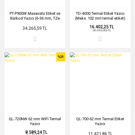
PT-P900W Masaüstü Etiket ve
TD-4000 Termal Etiket Yazıcı
Barkod Yazıcı (6-36 mm, TZe
(Maks. 102 mm termal etiket)
Serisi, Wi-Fi, 720dpi)
16.402,25 TL
34.265,59 TL
20.502,82 TL
%20
QL-720NW 62 mm WIFI Termal
QL-700 62 mm Termal Etiket
Yazıcı
Yazıcı
8.589,24 TL
11.421,86 TL