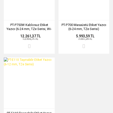
PT-P750W Kablosuz Etiket
PT-P700 Masaüstü Etiket Yazıcı
Yazıcı (6-24 mm, TZe Serisi, Wi-
(6-24 mm, TZe Serisi)
Fi)
12.261,37 TL
5.993,59 TL
12.906,71 TL
7.051,29 TL