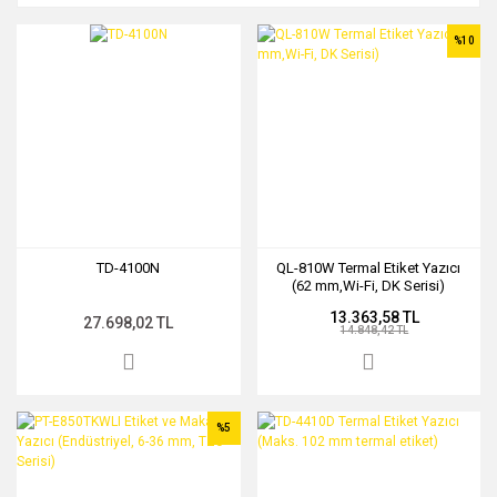
%10
TD-4100N
QL-810W Termal Etiket Yazıcı
(62 mm,Wi-Fi, DK Serisi)
13.363,58 TL
27.698,02 TL
14.848,42 TL
%5