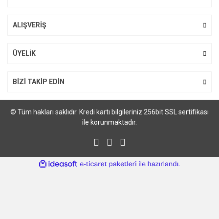
ALIŞVERİŞ
ÜYELİK
BİZİ TAKİP EDİN
TZe-334 12mm Siyah üzerine Altın Laminasyonlu Etiket (TZe Tape)
970,24 TL
© Tüm hakları saklıdır. Kredi kartı bilgileriniz 256bit SSL sertifikası
1.078,05 TL
ile korunmaktadır.
%25
ile
ideasoft
e-
hazırlandı.
ticaret
paketleri