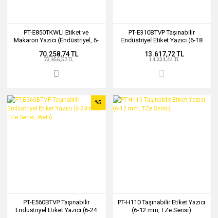
PT-E850TKWLI Etiket ve
PT-E310BTVP Taşınabilir
Makaron Yazıcı (Endüstriyel, 6-
Endüstriyel Etiket Yazıcı (6-18
36 mm, TZe Serisi)
mm, TZe Serisi, Bluetooth)
70.258,74 TL
13.617,72 TL
73.956,57 TL
14.334,44 TL
%5
PT-E560BTVP Taşınabilir
PT-H110 Taşınabilir Etiket Yazıcı
Endüstriyel Etiket Yazıcı (6-24
(6-12 mm, TZe Serisi)
mm, TZe Serisi, Wi-Fi)