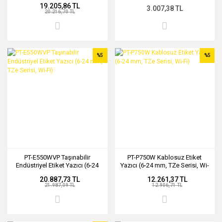
19.205,86 TL
3.007,38 TL
20.216,70 TL
%5
%5
PT-E550WVP Taşınabilir
PT-P750W Kablosuz Etiket
Endüstriyel Etiket Yazıcı (6-24
Yazıcı (6-24 mm, TZe Serisi, Wi-
mm, TZe Serisi, Wi-Fi)
Fi)
20.887,73 TL
12.261,37 TL
21.987,09 TL
12.906,71 TL