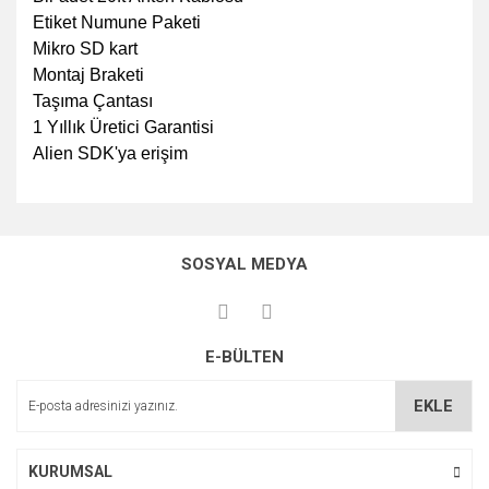
Etiket Numune Paketi
Mikro SD kart
Montaj Braketi
Taşıma Çantası
1 Yıllık Üretici Garantisi
Alien SDK'ya erişim
Bu ürünün fiyat bilgisi, resim, ürün açıklamalarında ve diğer
konularda yetersiz gördüğünüz noktaları öneri formunu
Bu ürüne ilk yorumu siz yapın!
kullanarak tarafımıza iletebilirsiniz.
SOSYAL MEDYA
Görüş ve önerileriniz için teşekkür ederiz.
Yorum Yaz
Ürün resmi kalitesiz, bozuk veya görüntülenemiyor.
E-BÜLTEN
Ürün açıklamasında eksik bilgiler bulunuyor.
Ürün bilgilerinde hatalar bulunuyor.
EKLE
Ürün fiyatı diğer sitelerden daha pahalı.
Bu ürüne benzer farklı alternatifler olmalı.
KURUMSAL