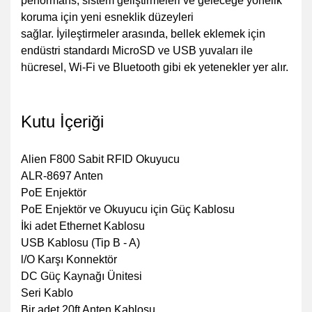
performans, sistem geliştirmeleri ve geleceğe yönelik
koruma için yeni esneklik düzeyleri
sağlar.
İyileştirmeler arasında, bellek eklemek için
endüstri standardı MicroSD ve USB yuvaları ile
hücresel, Wi-Fi ve Bluetooth gibi ek yetenekler yer alır.
Kutu İçeriği
Alien F800 Sabit RFID Okuyucu
ALR-8697 Anten
PoE Enjektör
PoE Enjektör ve Okuyucu için Güç Kablosu
İki adet Ethernet Kablosu
USB Kablosu (Tip B - A)
l/O Karşı Konnektör
DC Güç Kaynağı Ünitesi
Seri Kablo
Bir adet 20ft Anten Kablosu