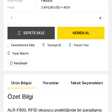
Stok Kodu
F800DK
Fiyat
2.810,00 USD + KDV
SEPETE EKLE
HEMEN AL
Tavsiye Et
Yorum Yaz
Fiyat Alarmı
Karşılaştır
Ürün Bilgisi
Yorumlar
Taksit Seçenekleri
Özet Bilgi
ALR-F800, RFID okuyucu pratikliğinde bir paradigma