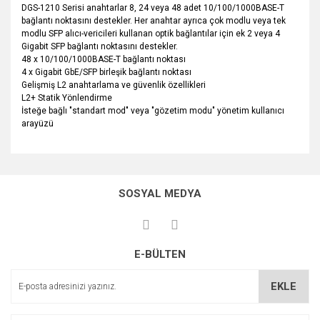
DGS-1210 Serisi anahtarlar 8, 24 veya 48 adet 10/100/1000BASE-T
bağlantı noktasını destekler. Her anahtar ayrıca çok modlu veya tek
modlu SFP alıcı-vericileri kullanan optik bağlantılar için ek 2 veya 4
Gigabit SFP bağlantı noktasını destekler.
48 x 10/100/1000BASE-T bağlantı noktası
4 x Gigabit GbE/SFP birleşik bağlantı noktası
Gelişmiş L2 anahtarlama ve güvenlik özellikleri
L2+ Statik Yönlendirme
İsteğe bağlı "standart mod" veya "gözetim modu" yönetim kullanıcı
arayüzü
Bu ürünün fiyat bilgisi, resim, ürün açıklamalarında ve diğer
konularda yetersiz gördüğünüz noktaları öneri formunu
Bu ürüne ilk yorumu siz yapın!
kullanarak tarafımıza iletebilirsiniz.
SOSYAL MEDYA
Görüş ve önerileriniz için teşekkür ederiz.
Yorum Yaz
Ürün resmi kalitesiz, bozuk veya görüntülenemiyor.
E-BÜLTEN
Ürün açıklamasında eksik bilgiler bulunuyor.
Ürün bilgilerinde hatalar bulunuyor.
EKLE
Ürün fiyatı diğer sitelerden daha pahalı.
Bu ürüne benzer farklı alternatifler olmalı.