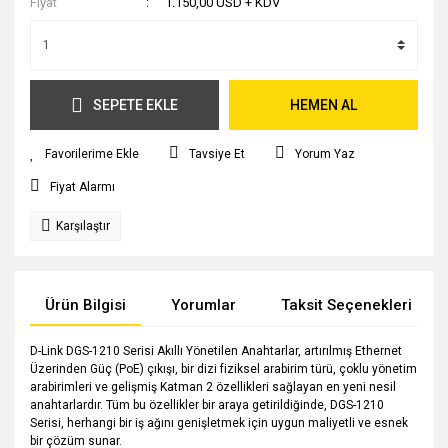
Fiyat
1.150,00 USD + KDV
SEPETE EKLE
HEMEN AL
Tavsiye Et
Yorum Yaz
Fiyat Alarmı
Karşılaştır
Ürün Bilgisi
Yorumlar
Taksit Seçenekleri
D-Link DGS-1210 Serisi Akıllı Yönetilen Anahtarlar, artırılmış Ethernet
Üzerinden Güç (PoE) çıkışı, bir dizi fiziksel arabirim türü, çoklu yönetim
arabirimleri ve gelişmiş Katman 2 özellikleri sağlayan en yeni nesil
anahtarlardır. Tüm bu özellikler bir araya getirildiğinde, DGS-1210
Serisi, herhangi bir iş ağını genişletmek için uygun maliyetli ve esnek
bir çözüm sunar.