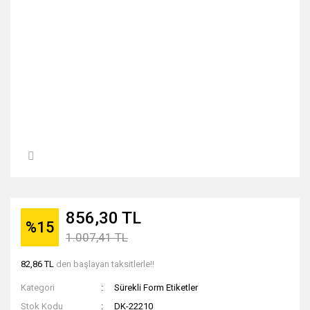
856,30 TL
%15
1.007,41 TL
82,86 TL
den başlayan taksitlerle!!
Kategori
Sürekli Form Etiketler
Stok Kodu
DK-22210