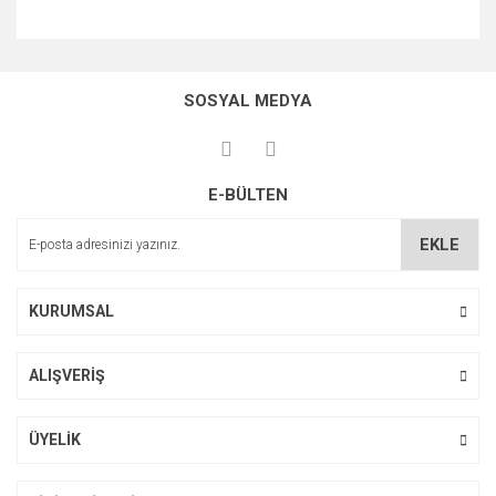
Bu ürünün fiyat bilgisi, resim, ürün açıklamalarında ve diğer
konularda yetersiz gördüğünüz noktaları öneri formunu
Bu ürüne ilk yorumu siz yapın!
kullanarak tarafımıza iletebilirsiniz.
SOSYAL MEDYA
Görüş ve önerileriniz için teşekkür ederiz.
Yorum Yaz
Ürün resmi kalitesiz, bozuk veya görüntülenemiyor.
E-BÜLTEN
Ürün açıklamasında eksik bilgiler bulunuyor.
Ürün bilgilerinde hatalar bulunuyor.
EKLE
Ürün fiyatı diğer sitelerden daha pahalı.
Bu ürüne benzer farklı alternatifler olmalı.
KURUMSAL
ALIŞVERİŞ
Gönder
ÜYELİK