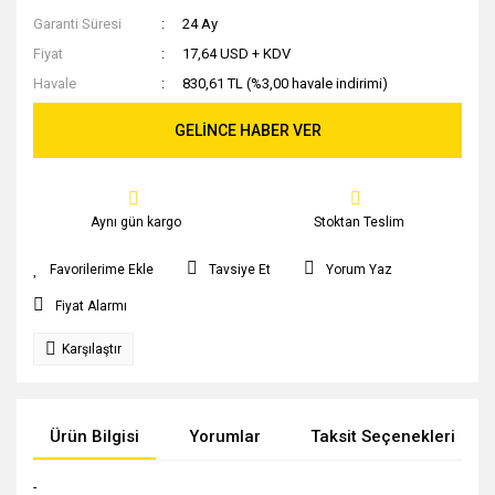
Garanti Süresi
24 Ay
Fiyat
17,64 USD + KDV
Havale
830,61 TL (%3,00 havale indirimi)
GELİNCE HABER VER
Aynı gün kargo
Stoktan Teslim
Tavsiye Et
Yorum Yaz
Fiyat Alarmı
Karşılaştır
Ürün Bilgisi
Yorumlar
Taksit Seçenekleri
-