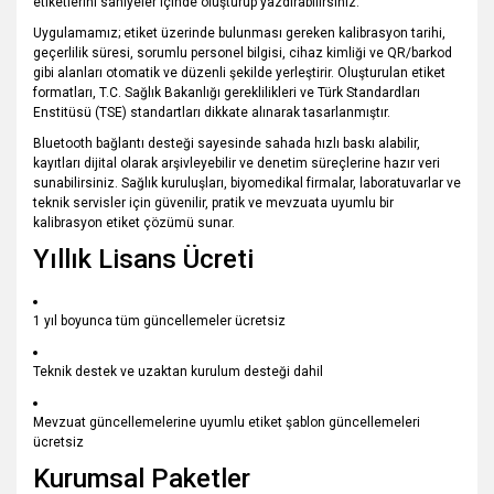
etiketlerini saniyeler içinde oluşturup yazdırabilirsiniz.
Uygulamamız; etiket üzerinde bulunması gereken kalibrasyon tarihi,
geçerlilik süresi, sorumlu personel bilgisi, cihaz kimliği ve QR/barkod
gibi alanları otomatik ve düzenli şekilde yerleştirir. Oluşturulan etiket
formatları,
T.C. Sağlık Bakanlığı
gereklilikleri ve
Türk Standardları
Enstitüsü
(TSE) standartları dikkate alınarak tasarlanmıştır.
Bluetooth bağlantı desteği sayesinde sahada hızlı baskı alabilir,
kayıtları dijital olarak arşivleyebilir ve denetim süreçlerine hazır veri
sunabilirsiniz. Sağlık kuruluşları, biyomedikal firmalar, laboratuvarlar ve
teknik servisler için güvenilir, pratik ve mevzuata uyumlu bir
kalibrasyon etiket çözümü sunar.
Yıllık Lisans Ücreti
1 yıl boyunca tüm güncellemeler ücretsiz
Teknik destek ve uzaktan kurulum desteği dahil
Mevzuat güncellemelerine uyumlu etiket şablon güncellemeleri
ücretsiz
Kurumsal Paketler