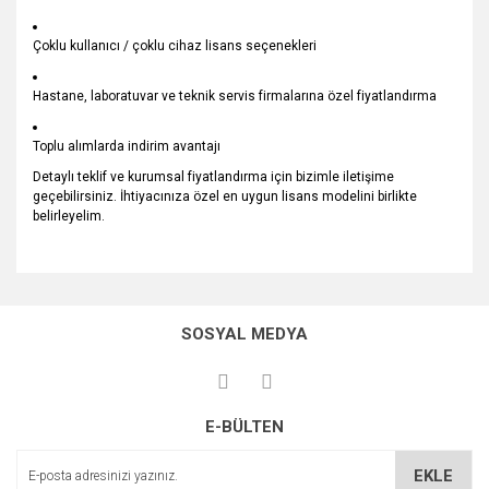
Çoklu kullanıcı / çoklu cihaz lisans seçenekleri
Hastane, laboratuvar ve teknik servis firmalarına özel fiyatlandırma
Toplu alımlarda indirim avantajı
Detaylı teklif ve kurumsal fiyatlandırma için bizimle iletişime
geçebilirsiniz. İhtiyacınıza özel en uygun lisans modelini birlikte
belirleyelim.
Bu ürünün fiyat bilgisi, resim, ürün açıklamalarında ve diğer
konularda yetersiz gördüğünüz noktaları öneri formunu
Bu ürüne ilk yorumu siz yapın!
kullanarak tarafımıza iletebilirsiniz.
SOSYAL MEDYA
Görüş ve önerileriniz için teşekkür ederiz.
Yorum Yaz
Ürün resmi kalitesiz, bozuk veya görüntülenemiyor.
E-BÜLTEN
Ürün açıklamasında eksik bilgiler bulunuyor.
Ürün bilgilerinde hatalar bulunuyor.
EKLE