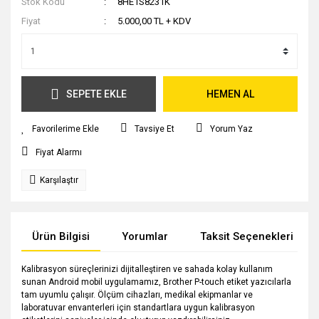
Stok Kodu
8HE1S8231K
Fiyat
5.000,00 TL + KDV
SEPETE EKLE
HEMEN AL
Tavsiye Et
Yorum Yaz
Fiyat Alarmı
Karşılaştır
Ürün Bilgisi
Yorumlar
Taksit Seçenekleri
Kalibrasyon süreçlerinizi dijitalleştiren ve sahada kolay kullanım
sunan Android mobil uygulamamız, Brother P-touch etiket yazıcılarla
tam uyumlu çalışır. Ölçüm cihazları, medikal ekipmanlar ve
laboratuvar envanterleri için standartlara uygun kalibrasyon