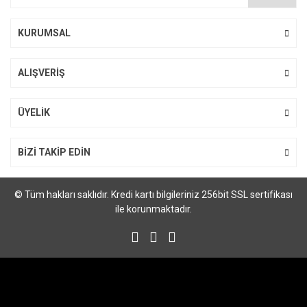
Ürün fiyatı diğer sitelerden daha pahalı.
Bu ürüne benzer farklı alternatifler olmalı.
KURUMSAL
ALIŞVERİŞ
Gönder
ÜYELİK
BİZİ TAKİP EDİN
© Tüm hakları saklıdır. Kredi kartı bilgileriniz 256bit SSL sertifikası
ile korunmaktadır.