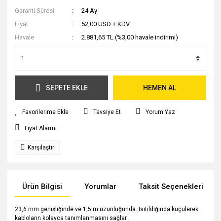
Garanti Süresi
24 Ay
Fiyat
52,00 USD + KDV
Havale
2.881,65 TL (%3,00 havale indirimi)
SEPETE EKLE
HEMEN AL
Tavsiye Et
Yorum Yaz
Fiyat Alarmı
Karşılaştır
Ürün Bilgisi
Yorumlar
Taksit Seçenekleri
23,6 mm genişliğinde ve 1,5 m uzunluğunda. Isıtıldığında küçülerek
kabloların kolayca tanımlanmasını sağlar.