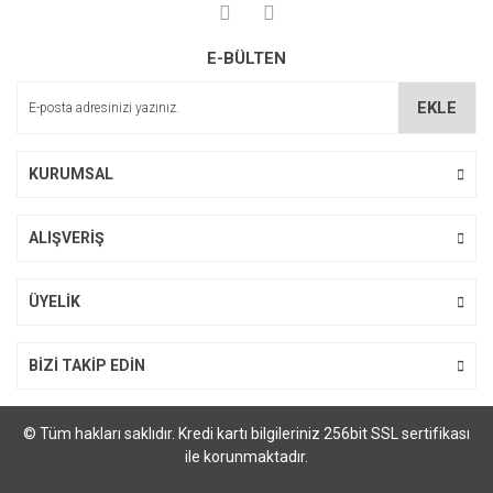
Yorum Yaz
Ürün resmi kalitesiz, bozuk veya görüntülenemiyor.
E-BÜLTEN
Ürün açıklamasında eksik bilgiler bulunuyor.
Ürün bilgilerinde hatalar bulunuyor.
EKLE
Ürün fiyatı diğer sitelerden daha pahalı.
Bu ürüne benzer farklı alternatifler olmalı.
KURUMSAL
ALIŞVERİŞ
Gönder
ÜYELİK
BİZİ TAKİP EDİN
© Tüm hakları saklıdır. Kredi kartı bilgileriniz 256bit SSL sertifikası
ile korunmaktadır.