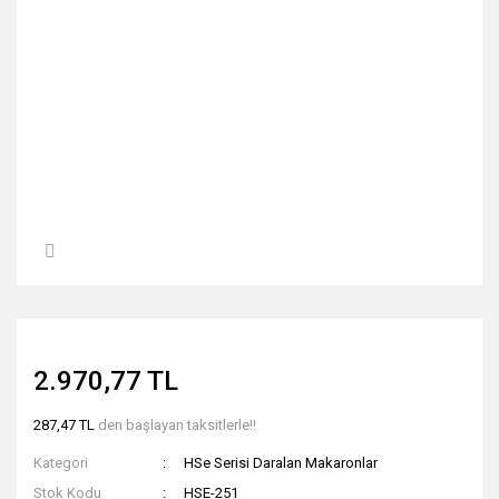
2.970,77 TL
287,47 TL
den başlayan taksitlerle!!
Kategori
HSe Serisi Daralan Makaronlar
Stok Kodu
HSE-251