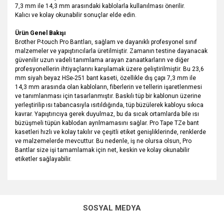
7,3 mm ile 14,3 mm arasındaki kablolarla kullanılması önerilir.
Kalıcı ve kolay okunabilir sonuçlar elde edin.
Ürün Genel Bakışı
Brother P-touch Pro Bantları, sağlam ve dayanıklı profesyonel sınıf
malzemeler ve yapıştırıcılarla üretilmiştir. Zamanın testine dayanacak
güvenilir uzun vadeli tanımlama arayan zanaatkarların ve diğer
profesyonellerin ihtiyaçlarını karşılamak üzere geliştirilmiştir. Bu 23,6
mm siyah beyaz HSe-251 bant kaseti, özellikle dış çapı 7,3 ​​mm ile
14,3 mm arasında olan kabloların, fiberlerin ve tellerin işaretlenmesi
ve tanımlanması için tasarlanmıştır. Baskılı tüp bir kablonun üzerine
yerleştirilip ısı tabancasıyla ısıtıldığında, tüp büzülerek kabloyu sıkıca
kavrar. Yapıştırıcıya gerek duyulmaz, bu da sıcak ortamlarda bile ısı
büzüşmeli tüpün kablodan ayrılmamasını sağlar. Pro Tape TZe bant
kasetleri hızlı ve kolay takılır ve çeşitli etiket genişliklerinde, renklerde
ve malzemelerde mevcuttur. Bu nedenle, iş ne olursa olsun, Pro
Bantlar size işi tamamlamak için net, keskin ve kolay okunabilir
etiketler sağlayabilir.
Bu ürünün fiyat bilgisi, resim, ürün açıklamalarında ve diğer
konularda yetersiz gördüğünüz noktaları öneri formunu
Bu ürüne ilk yorumu siz yapın!
kullanarak tarafımıza iletebilirsiniz.
SOSYAL MEDYA
Görüş ve önerileriniz için teşekkür ederiz.