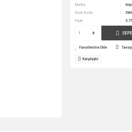
Marka
Imp
Stok Kodu
3W
Fiyat
3.7
SEPE
Tavsiy
Karşılaştır