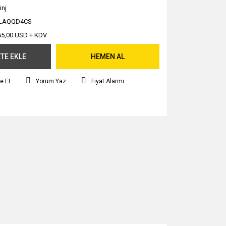
inj
LAQQD4CS
55,00 USD + KDV
TE EKLE
HEMEN AL
e Et
Yorum Yaz
Fiyat Alarmı