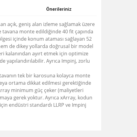
Önerileriniz
an açık, geniş alan izleme sağlamak üzere
te tavana monte edildiğinde 40 fit çapında
lgesi içinde konum ataması sağlayan 52
 hem de dikey yollarda doğrusal bir model
geri kalanından ayırt etmek için optimize
e yapılandırılabilir.
Ayrıca Impinj, zorlu
 tavanın tek bir karosuna kolayca monte
veya ortama dikkat edilmesi gerektiğinde
rray minimum güç çeker (maliyetleri
tutmaya gerek yoktur.
Ayrıca xArray, kodun
in endüstri standardı LLRP ve Impinj
za iletebilirsiniz.