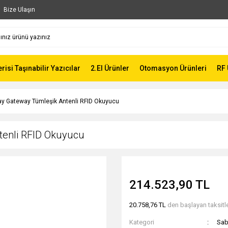
Bize Ulaşın
risi Taşınabilir Yazıcılar
2.El Ürünler
Otomasyon Ürünleri
RF 
ray Gateway Tümleşik Antenli RFID Okuyucu
tenli RFID Okuyucu
214.523,90 TL
20.758,76 TL
den başlayan taksitle
Kategori
Sab