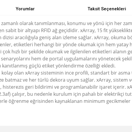
Yorumlar
Taksit Seçenekleri
çek zamanlı olarak tanımlanması, konumu ve yönü için her zam
 sabit bir altyapı RFID ağ geçididir.
xArray, 15 fit yükseklik
zisi aracılığıyla geniş alan izleme sağlar.
xArray, okuma bö
ntenler, etiketleri herhangi bir yönde okumak için hem yatay
çok hızlı bir şekilde okumak ve ilgilenilen etiketleri alanın 
 senaryolarını hem de portal uygulamalarını yönetecek şekild
kanıtlanmış güçlü etiket yönlendirme özelliği ekledi.
kolay olan xArray sisteminin ince profili, standart bir asma
öze batmaz ve her türlü dekora uyum sağlar.
xArray, sistem 
 histerezis geri bildirimi ve programlanabilir işaret içerir.
xA
3af) çalışır, bu nedenle kurulum için pahalı bir elektrikçi 
erle öğrenme eğrisinden kaynaklanan minimum gecikmeler iç
e diğer konularda yetersiz gördüğünüz noktaları öneri formunu kullanarak tarafımı