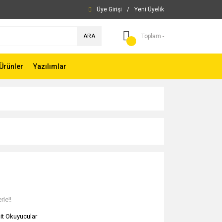
Üye Girişi
/
Yeni Üyelik
ARA
Toplam -
Ürünler
Yazılımlar
rle!!
it Okuyucular