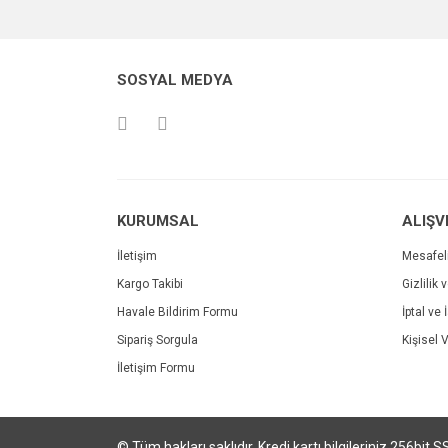
Görüş ve önerileriniz için teşekkür ederiz.
Ürün resmi kalitesiz, bozuk veya görüntülenemiyo
SOSYAL MEDYA
Ürün açıklamasında eksik bilgiler bulunuyor.
Ürün bilgilerinde hatalar bulunuyor.
Ürün fiyatı diğer sitelerden daha pahalı.
Bu ürüne benzer farklı alternatifler olmalı.
KURUMSAL
ALIŞV
İletişim
Mesafel
Kargo Takibi
Gizlilik 
Havale Bildirim Formu
İptal ve 
Sipariş Sorgula
Kişisel V
İletişim Formu
© Tüm hakları saklıdır. Kredi kartı bilgileriniz 256bit S