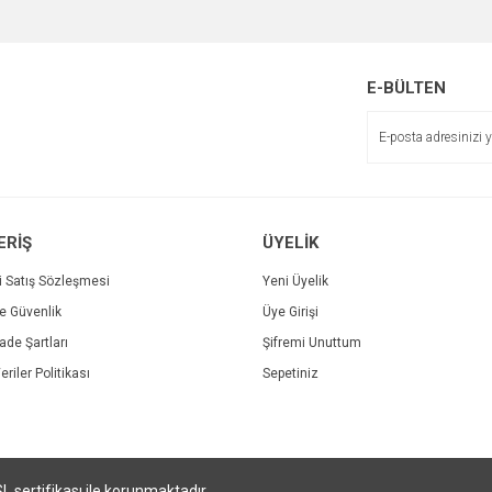
Bu ürüne ilk yorumu siz yapın!
r.
Yorum Yaz
E-BÜLTEN
ERİŞ
ÜYELİK
i Satış Sözleşmesi
Yeni Üyelik
ve Güvenlik
Üye Girişi
Gönder
İade Şartları
Şifremi Unuttum
eriler Politikası
Sepetiniz
SL sertifikası ile korunmaktadır.