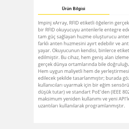
Ürün Bilgisi
Impinj xArray, RFID etiketli öğelerin ger
bir RFID okuyucuyu antenlerle entegre eden
tam güç sağlayan huzme oluşturucu anten di
farklı anten huzmesini ayırt edebilir ve a
yayar.
Okuyucunun kendisi, binlerce etiketi 
edilmiştir.
Bu cihaz, hem geniş alan izleme
gerçek dünya ortamlarında bile doğruluğu 
Hem uygun maliyetli hem de yerleştirmesi 
edilecek şekilde tasarlanmıştır; burada g
kullanıcıları uyarmak için bir eğim sensörü,
düşük tutar) ve standart PoE'den (IEEE 802.
maksimum yeniden kullanımı ve yeni API'l
uzantıları kullanılarak programlanmıştır.
Bu ürünün fiyat bilgisi, resim, ürün açıklamalarında v