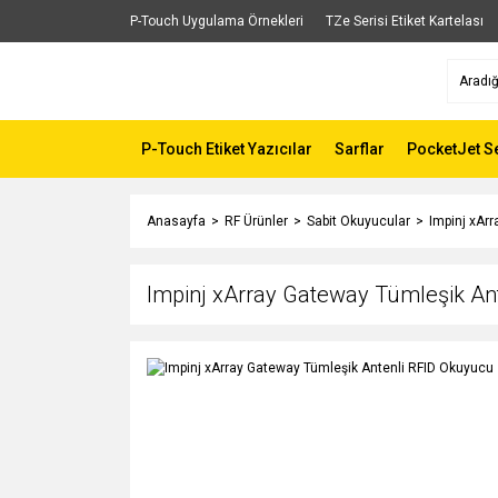
P-Touch Uygulama Örnekleri
TZe Serisi Etiket Kartelası
P-Touch Etiket Yazıcılar
Sarflar
PocketJet Se
Anasayfa
RF Ürünler
Sabit Okuyucular
Impinj xAr
Impinj xArray Gateway Tümleşik An