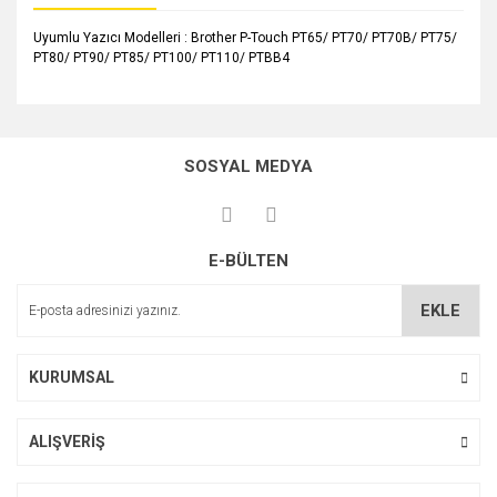
Uyumlu Yazıcı Modelleri : Brother P-Touch PT65/ PT70/ PT70B/ PT75/
PT80/ PT90/ PT85/ PT100/ PT110/ PTBB4
Bu ürünün fiyat bilgisi, resim, ürün açıklamalarında ve diğer
konularda yetersiz gördüğünüz noktaları öneri formunu
Bu ürüne ilk yorumu siz yapın!
kullanarak tarafımıza iletebilirsiniz.
SOSYAL MEDYA
Görüş ve önerileriniz için teşekkür ederiz.
Yorum Yaz
Ürün resmi kalitesiz, bozuk veya görüntülenemiyor.
E-BÜLTEN
Ürün açıklamasında eksik bilgiler bulunuyor.
Ürün bilgilerinde hatalar bulunuyor.
EKLE
Ürün fiyatı diğer sitelerden daha pahalı.
Bu ürüne benzer farklı alternatifler olmalı.
KURUMSAL
ALIŞVERİŞ