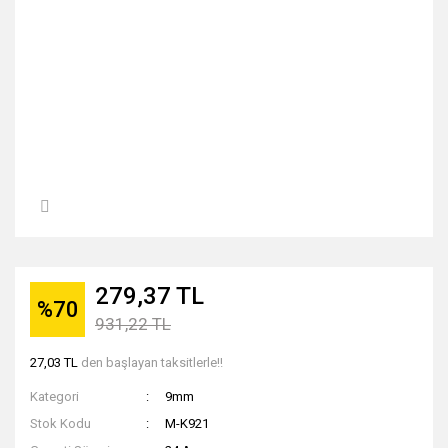
279,37 TL
%70
931,22 TL
27,03 TL
den başlayan taksitlerle!!
Kategori
9mm
Stok Kodu
M-K921