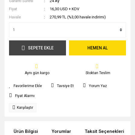
Garanti Süresi
24 Ay
Fiyat
16,30 USD + KDV
Havale
270,99 TL (%3,00 havale indirimi)
SEPETE EKLE
HEMEN AL
Aynı gün kargo
Stoktan Teslim
Tavsiye Et
Yorum Yaz
Fiyat Alarmı
Karşılaştır
Ürün Bilgisi
Yorumlar
Taksit Seçenekleri