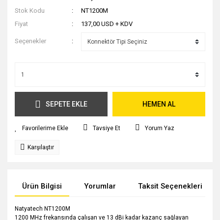
Stok Kodu
NT1200M
Fiyat
137,00 USD + KDV
Seçenekler
SEPETE EKLE
HEMEN AL
Tavsiye Et
Yorum Yaz
Karşılaştır
Ürün Bilgisi
Yorumlar
Taksit Seçenekleri
Natyatech NT1200M
1200 MHz frekansında çalışan ve 13 dBi kadar kazanç sağlayan