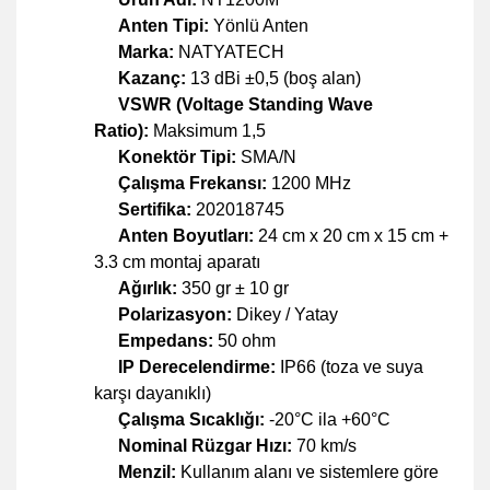
Anten Tipi:
Yönlü Anten
Marka:
NATYATECH
Kazanç:
13 dBi ±0,5 (boş alan)
VSWR (Voltage Standing Wave
Ratio):
Maksimum 1,5
Konektör Tipi:
SMA/N
Çalışma Frekansı:
1200 MHz
Sertifika:
202018745
Anten Boyutları:
24 cm x 20 cm x 15 cm +
3.3 cm montaj aparatı
Ağırlık:
350 gr ± 10 gr
Polarizasyon:
Dikey / Yatay
Empedans:
50 ohm
IP Derecelendirme:
IP66 (toza ve suya
karşı dayanıklı)
Çalışma Sıcaklığı:
-20°C ila +60°C
Nominal Rüzgar Hızı:
70 km/s
Menzil:
Kullanım alanı ve sistemlere göre