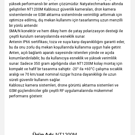
yüksek performanslı bir anten çözümüdür. Natyatechmarkası altında
geliştirilen NT1200M Kablosuz güvenlik kameraları, dron kamera
sistemlerinde ve GSM aktarma sistemlrinde verimliliği arttırmak için
optimize edilmiş, dış mekan kullanımı için tasarlanmış uzun menzilli
bir yönlü antendir.
SMA/N konektör ve hem dikey hem de yatay polarizasyon desteği ile
çeşitli kurulum senaryolarında esneklik sunar.
Antenin IP66 sertifikası, toza ve suya karşı dayanıklılığını garanti eder,
bu da onu zorlu dış mekan koşullarında kullanıma uygun hale getirir.
Anten, açılı bağlantı aparatı sayesinde istenilen yönde ve açıda
konumlandırılabilir, bu da kullanıcıya esneklik ve yüksek verimlilik
sunar. Sadece 350 gram ağırlığında olan NT1200M kolay montaj için
kompakt ve hafif bir tasarıma sahiptir. -20° ila +60°C çalışma sıcaklık
aralığı ve 70 km/saat nominal rüzgar hızına dayanıklılığı ile uzun
süreli güvenilir kullanım sağlar.
Kablosuz kamera sistemleri, drone görüntü aktarma sistemleri ve
GSM güçlendiriciler gibi çeşitli RF uygulamalarında mükemmel
performans gösterir.
Teknik Özellikler
Ürün Adı:
NT1200M