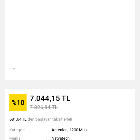
7.044,15 TL
%10
7.826,84 TL
681,64 TL
den başlayan taksitlerle!!
Kategori
Antenler
,
1200 MHz
Marka
Natyatech