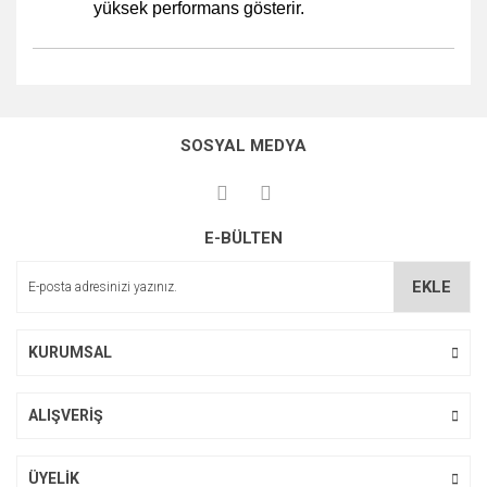
yüksek performans gösterir.
Bu ürünün fiyat bilgisi, resim, ürün açıklamalarında ve diğer
konularda yetersiz gördüğünüz noktaları öneri formunu
Bu ürüne ilk yorumu siz yapın!
kullanarak tarafımıza iletebilirsiniz.
SOSYAL MEDYA
Görüş ve önerileriniz için teşekkür ederiz.
Yorum Yaz
Ürün resmi kalitesiz, bozuk veya görüntülenemiyor.
E-BÜLTEN
Ürün açıklamasında eksik bilgiler bulunuyor.
Ürün bilgilerinde hatalar bulunuyor.
EKLE
Ürün fiyatı diğer sitelerden daha pahalı.
Bu ürüne benzer farklı alternatifler olmalı.
KURUMSAL
ALIŞVERİŞ
Gönder
ÜYELİK