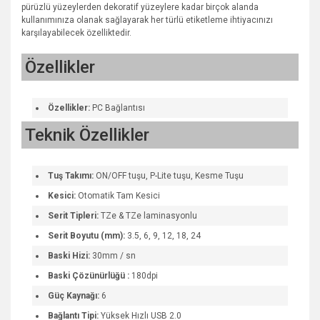
pürüzlü yüzeylerden dekoratif yüzeylere kadar birçok alanda
kullanımınıza olanak sağlayarak her türlü etiketleme ihtiyacınızı
karşılayabilecek özelliktedir.
Özellikler
Özellikler:
PC Bağlantısı
Teknik Özellikler
Tuş Takımı:
ON/OFF tuşu, P-Lite tuşu, Kesme Tuşu
Kesici:
Otomatik Tam Kesici
Serit Tipleri:
TZe & TZe laminasyonlu
Serit Boyutu (mm):
3.5, 6, 9, 12, 18, 24
Baski Hizi:
30mm / sn
Baski Çözünürlüğü :
180dpi
Güç Kaynağı:
6
Bağlantı Tipi:
Yüksek Hızlı USB 2.0