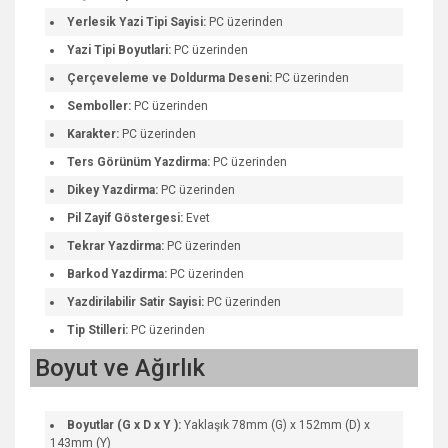
Yerlesik Yazi Tipi Sayisi:
PC üzerinden
Yazi Tipi Boyutlari:
PC üzerinden
Çerçeveleme ve Doldurma Deseni:
PC üzerinden
Semboller:
PC üzerinden
Karakter:
PC üzerinden
Ters Görünüm Yazdirma:
PC üzerinden
Dikey Yazdirma:
PC üzerinden
Pil Zayif Göstergesi:
Evet
Tekrar Yazdirma:
PC üzerinden
Barkod Yazdirma:
PC üzerinden
Yazdirilabilir Satir Sayisi:
PC üzerinden
Tip Stilleri:
PC üzerinden
Boyut ve Ağırlık
Boyutlar (G x D x Y ):
Yaklaşık 78mm (G) x 152mm (D) x
143mm (Y)