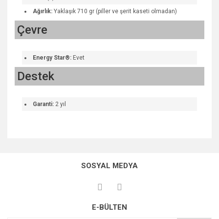
Ağırlık:
Yaklaşık 710 gr (piller ve şerit kaseti olmadan)
Çevre
Energy Star®:
Evet
Destek
Garanti:
2 yıl
Bu ürünün fiyat bilgisi, resim, ürün açıklamalarında ve diğer
konularda yetersiz gördüğünüz noktaları öneri formunu
Bu ürüne ilk yorumu siz yapın!
kullanarak tarafımıza iletebilirsiniz.
SOSYAL MEDYA
Görüş ve önerileriniz için teşekkür ederiz.
Yorum Yaz
Ürün resmi kalitesiz, bozuk veya görüntülenemiyor.
E-BÜLTEN
Ürün açıklamasında eksik bilgiler bulunuyor.