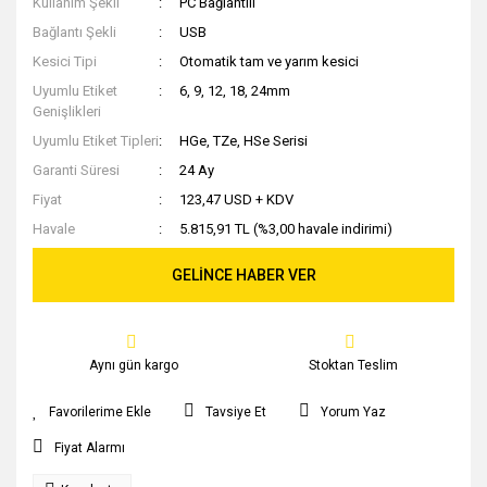
Kullanım Şekli
PC Bağlantılı
Bağlantı Şekli
USB
Kesici Tipi
Otomatik tam ve yarım kesici
Uyumlu Etiket
6, 9, 12, 18, 24mm
Genişlikleri
Uyumlu Etiket Tipleri
HGe, TZe, HSe Serisi
Garanti Süresi
24 Ay
Fiyat
123,47 USD + KDV
Havale
5.815,91 TL (%3,00 havale indirimi)
GELİNCE HABER VER
Aynı gün kargo
Stoktan Teslim
Tavsiye Et
Yorum Yaz
Fiyat Alarmı