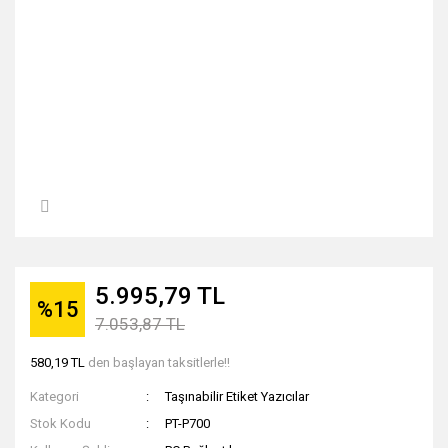
5.995,79 TL
%15
7.053,87 TL
580,19 TL
den başlayan taksitlerle!!
Kategori
Taşınabilir Etiket Yazıcılar
Stok Kodu
PT-P700