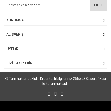
Ürün bilgilerinde hatalar bulunuyor.
EKLE
Ürün fiyatı diğer sitelerden daha pahalı.
Bu ürüne benzer farklı alternatifler olmalı.
KURUMSAL
ALIŞVERİŞ
Gönder
ÜYELİK
BİZİ TAKİP EDİN
© Tüm hakları saklıdır. Kredi kartı bilgileriniz 256bit SSL sertifikası
ile korunmaktadır.