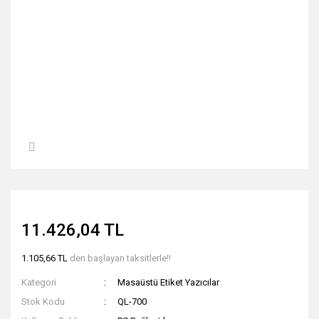
11.426,04 TL
1.105,66 TL
den başlayan taksitlerle!!
Kategori
Masaüstü Etiket Yazıcılar
Stok Kodu
QL-700