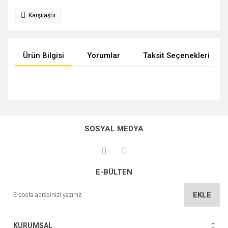
Karşılaştır
Ürün Bilgisi
Yorumlar
Taksit Seçenekleri
Bu ürünün fiyat bilgisi, resim, ürün açıklamalarında ve diğer
konularda yetersiz gördüğünüz noktaları öneri formunu
Bu ürüne ilk yorumu siz yapın!
kullanarak tarafımıza iletebilirsiniz.
SOSYAL MEDYA
Görüş ve önerileriniz için teşekkür ederiz.
Yorum Yaz
Ürün resmi kalitesiz, bozuk veya görüntülenemiyor.
E-BÜLTEN
Ürün açıklamasında eksik bilgiler bulunuyor.
Ürün bilgilerinde hatalar bulunuyor.
EKLE
Ürün fiyatı diğer sitelerden daha pahalı.
Bu ürüne benzer farklı alternatifler olmalı.
KURUMSAL