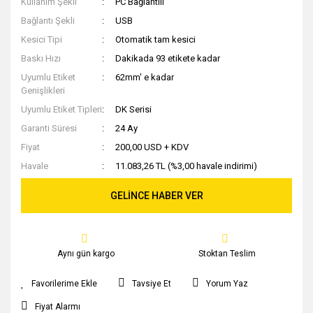
Kullanım Şekli
PC Bağlantılı
Bağlantı Şekli
USB
Kesici Tipi
Otomatik tam kesici
Baskı Hızı
Dakikada 93 etikete kadar
Uyumlu Etiket
62mm' e kadar
Genişlikleri
Uyumlu Etiket Tipleri
DK Serisi
Garanti Süresi
24 Ay
Fiyat
200,00 USD + KDV
Havale
11.083,26 TL (%3,00 havale indirimi)
GELİNCE HABER VER
Aynı gün kargo
Stoktan Teslim
Tavsiye Et
Yorum Yaz
Fiyat Alarmı