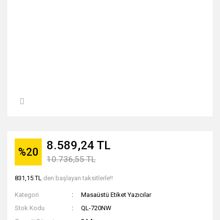
8.589,24 TL
%20
10.736,55 TL
831,15 TL
den başlayan taksitlerle!!
Kategori
Masaüstü Etiket Yazıcılar
Stok Kodu
QL-720NW