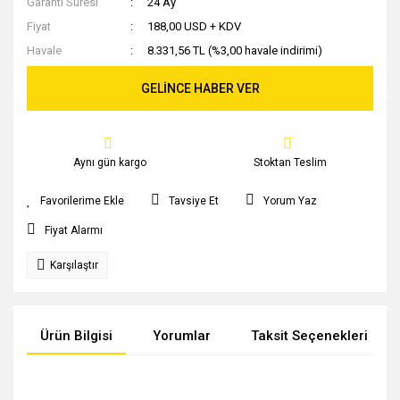
Garanti Süresi
24 Ay
Fiyat
188,00 USD + KDV
Havale
8.331,56 TL (%3,00 havale indirimi)
GELİNCE HABER VER
Aynı gün kargo
Stoktan Teslim
Tavsiye Et
Yorum Yaz
Fiyat Alarmı
Karşılaştır
Ürün Bilgisi
Yorumlar
Taksit Seçenekleri