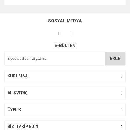
Bu ürünün fiyat bilgisi, resim, ürün açıklamalarında ve diğer
konularda yetersiz gördüğünüz noktaları öneri formunu
Bu ürüne ilk yorumu siz yapın!
kullanarak tarafımıza iletebilirsiniz.
SOSYAL MEDYA
Görüş ve önerileriniz için teşekkür ederiz.
Yorum Yaz
Ürün resmi kalitesiz, bozuk veya görüntülenemiyor.
E-BÜLTEN
Ürün açıklamasında eksik bilgiler bulunuyor.
Ürün bilgilerinde hatalar bulunuyor.
EKLE
Ürün fiyatı diğer sitelerden daha pahalı.
Bu ürüne benzer farklı alternatifler olmalı.
KURUMSAL
ALIŞVERİŞ
Gönder
ÜYELİK
BİZİ TAKİP EDİN