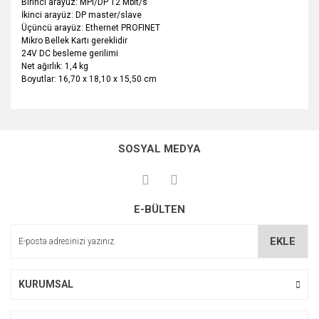
Birinci arayüz: MPI/DP 12 Mbit/s
İkinci arayüz: DP master/slave
Üçüncü arayüz: Ethernet PROFINET
Mikro Bellek Kartı gereklidir
24V DC besleme gerilimi
Net ağırlık: 1,4 kg
Boyutlar: 16,70 x 18,10 x 15,50 cm
Bu ürünün fiyat bilgisi, resim, ürün açıklamalarında ve diğer
konularda yetersiz gördüğünüz noktaları öneri formunu
Bu ürüne ilk yorumu siz yapın!
kullanarak tarafımıza iletebilirsiniz.
SOSYAL MEDYA
Görüş ve önerileriniz için teşekkür ederiz.
Yorum Yaz
Ürün resmi kalitesiz, bozuk veya görüntülenemiyor.
E-BÜLTEN
Ürün açıklamasında eksik bilgiler bulunuyor.
Ürün bilgilerinde hatalar bulunuyor.
EKLE
Ürün fiyatı diğer sitelerden daha pahalı.
Bu ürüne benzer farklı alternatifler olmalı.
KURUMSAL