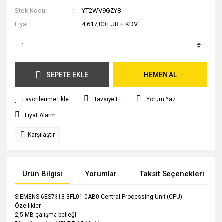
Stok Kodu
YT2WV9GZY8
Fiyat
4.617,00 EUR + KDV
SEPETE EKLE
HEMEN AL
Tavsiye Et
Yorum Yaz
Fiyat Alarmı
Karşılaştır
Ürün Bilgisi
Yorumlar
Taksit Seçenekleri
SIEMENS 6ES7318-3FL01-0AB0 Central Processing Unit (CPU)
Özellikler
2,5 MB çalışma belleği