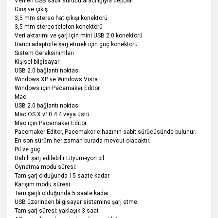
Verileri USB sabit sürücü aracılığıyla depolar
Giriş ve çıkış
3,5 mm stereo hat çıkışı konektörü
3,5 mm stereo telefon konektörü
Veri aktarımı ve şarj için mini USB 2.0 konektörü
Harici adaptörle şarj etmek için güç konektörü
Sistem Gereksinimleri
Kişisel bilgisayar:
USB 2.0 bağlantı noktası
Windows XP ve Windows Vista
Windows için Pacemaker Editor
Mac:
USB 2.0 bağlantı noktası
Mac OS X v10.4.4 veya üstü
Mac için Pacemaker Editor
Pacemaker Editor, Pacemaker cihazının sabit sürücüsünde bulunur.
En son sürüm her zaman burada mevcut olacaktır.
Pil ve güç
Dahili şarj edilebilir Lityum-iyon pil
Oynatma modu süresi:
Tam şarj olduğunda 15 saate kadar
Karışım modu süresi:
Tam şarjlı olduğunda 5 saate kadar
USB üzerinden bilgisayar sistemine şarj etme:
Tam şarj süresi: yaklaşık 3 saat