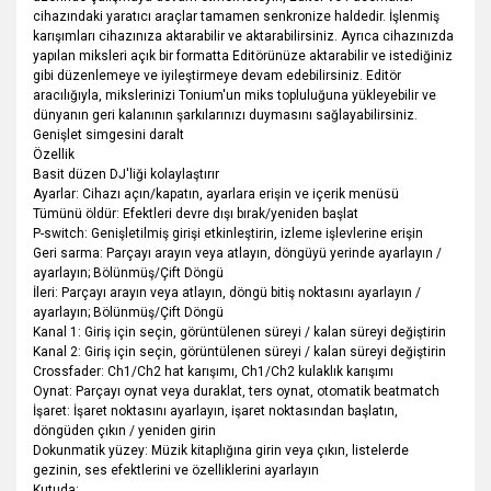
cihazındaki yaratıcı araçlar tamamen senkronize haldedir. İşlenmiş
karışımları cihazınıza aktarabilir ve aktarabilirsiniz. Ayrıca cihazınızda
yapılan miksleri açık bir formatta Editörünüze aktarabilir ve istediğiniz
gibi düzenlemeye ve iyileştirmeye devam edebilirsiniz. Editör
aracılığıyla, mikslerinizi Tonium'un miks topluluğuna yükleyebilir ve
dünyanın geri kalanının şarkılarınızı duymasını sağlayabilirsiniz.
Genişlet simgesini daralt
Özellik
Basit düzen DJ'liği kolaylaştırır
Ayarlar: Cihazı açın/kapatın, ayarlara erişin ve içerik menüsü
Tümünü öldür: Efektleri devre dışı bırak/yeniden başlat
P-switch: Genişletilmiş girişi etkinleştirin, izleme işlevlerine erişin
Geri sarma: Parçayı arayın veya atlayın, döngüyü yerinde ayarlayın /
ayarlayın; Bölünmüş/Çift Döngü
İleri: Parçayı arayın veya atlayın, döngü bitiş noktasını ayarlayın /
ayarlayın; Bölünmüş/Çift Döngü
Kanal 1: Giriş için seçin, görüntülenen süreyi / kalan süreyi değiştirin
Kanal 2: Giriş için seçin, görüntülenen süreyi / kalan süreyi değiştirin
Crossfader: Ch1/Ch2 hat karışımı, Ch1/Ch2 kulaklık karışımı
Oynat: Parçayı oynat veya duraklat, ters oynat, otomatik beatmatch
İşaret: İşaret noktasını ayarlayın, işaret noktasından başlatın,
döngüden çıkın / yeniden girin
Dokunmatik yüzey: Müzik kitaplığına girin veya çıkın, listelerde
gezinin, ses efektlerini ve özelliklerini ayarlayın
Kutuda: