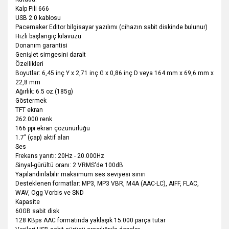
Kalp Pili 666
USB 2.0 kablosu
Pacemaker Editor bilgisayar yazılımı (cihazın sabit diskinde bulunur)
Hızlı başlangıç kılavuzu
Donanım garantisi
Genişlet simgesini daralt
Özellikleri
Boyutlar: 6,45 inç Y x 2,71 inç G x 0,86 inç D veya 164 mm x 69,6 mm x
22,8 mm
Ağırlık: 6.5 oz.(185g)
Göstermek
TFT ekran
262.000 renk
166 ppi ekran çözünürlüğü
1.7" (çap) aktif alan
Ses
Frekans yanıtı: 20Hz - 20.000Hz
Sinyal-gürültü oranı: 2 VRMS'de 100dB
Yapılandırılabilir maksimum ses seviyesi sınırı
Desteklenen formatlar: MP3, MP3 VBR, M4A (AAC-LC), AIFF, FLAC,
WAV, Ogg Vorbis ve SND
Kapasite
60GB sabit disk
128 KBps AAC formatında yaklaşık 15.000 parça tutar