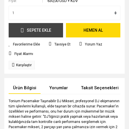
Fiyat
630,00 USD + KDV
SEPETE EKLE
HEMEN AL
Tavsiye Et
Yorum Yaz
Fiyat Alarmı
Karşılaştır
Ürün Bilgisi
Yorumlar
Taksit Seçenekleri
Tonium Pacemaker Taşınabilir DJ Mikseri, profesyonel DJ ekipmanının
tüm işlevlerini kullanışlı, elde taşınan bir cihazda sunar. Pacemaker'ın
özellikleri ve performansı, onu her durum için mükemmel bir müzik
mikseri haline getirir: "DJ'liğinizi pratik yapmak veya hazırlamak veya
kulaklığınızda tam kontrolle canlı performans sergilemek için.
Pacemaker mikseri, 2 parçayı yan yana çalmanıza izin vermek için 2