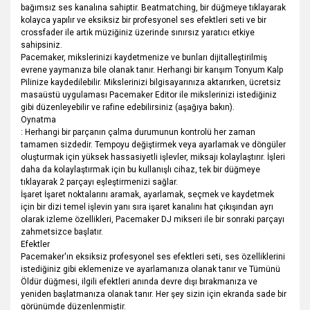
bağımsız ses kanalına sahiptir. Beatmatching, bir düğmeye tıklayarak
kolayca yapılır ve eksiksiz bir profesyonel ses efektleri seti ve bir
crossfader ile artık müziğiniz üzerinde sınırsız yaratıcı etkiye
sahipsiniz.
Pacemaker, mikslerinizi kaydetmenize ve bunları dijitalleştirilmiş
evrene yaymanıza bile olanak tanır. Herhangi bir karışım Tonyum Kalp
Pilinize kaydedilebilir. Mikslerinizi bilgisayarınıza aktarırken, ücretsiz
masaüstü uygulaması Pacemaker Editor ile mikslerinizi istediğiniz
gibi düzenleyebilir ve rafine edebilirsiniz (aşağıya bakın).
Oynatma
: Herhangi bir parçanın çalma durumunun kontrolü her zaman
tamamen sizdedir. Tempoyu değiştirmek veya ayarlamak ve döngüler
oluşturmak için yüksek hassasiyetli işlevler, miksajı kolaylaştırır. İşleri
daha da kolaylaştırmak için bu kullanışlı cihaz, tek bir düğmeye
tıklayarak 2 parçayı eşleştirmenizi sağlar.
İşaret İşaret noktalarını aramak, ayarlamak, seçmek ve kaydetmek
için bir dizi temel işlevin yanı sıra işaret kanalını hat çıkışından ayrı
olarak izleme özellikleri, Pacemaker DJ mikseri ile bir sonraki parçayı
zahmetsizce başlatır.
Efektler
Pacemaker'ın eksiksiz profesyonel ses efektleri seti, ses özelliklerini
istediğiniz gibi eklemenize ve ayarlamanıza olanak tanır ve Tümünü
Öldür düğmesi, ilgili efektleri anında devre dışı bırakmanıza ve
yeniden başlatmanıza olanak tanır. Her şey sizin için ekranda sade bir
görünümde düzenlenmiştir.