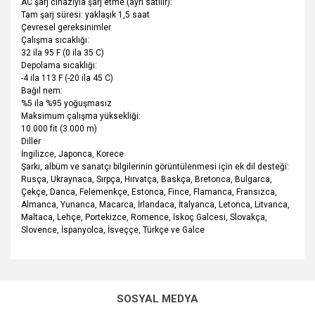
AC şarj cihazıyla şarj etme (ayrı satılır):
Tam şarj süresi: yaklaşık 1,5 saat
Çevresel gereksinimler
Çalışma sıcaklığı:
32 ila 95 F (0 ila 35 C)
Depolama sıcaklığı:
-4 ila 113 F (-20 ila 45 C)
Bağıl nem:
%5 ila %95 yoğuşmasız
Maksimum çalışma yüksekliği:
10.000 fit (3.000 m)
Diller
İngilizce, Japonca, Korece
Şarkı, albüm ve sanatçı bilgilerinin görüntülenmesi için ek dil desteği:
Rusça, Ukraynaca, Sırpça, Hırvatça, Baskça, Bretonca, Bulgarca,
Çekçe, Danca, Felemenkçe, Estonca, Fince, Flamanca, Fransızca,
Almanca, Yunanca, Macarca, İrlandaca, İtalyanca, Letonca, Litvanca,
Maltaca, Lehçe, Portekizce, Romence, İskoç Galcesi, Slovakça,
Slovence, İspanyolca, İsveççe, Türkçe ve Galce
Bu ürünün fiyat bilgisi, resim, ürün açıklamalarında ve diğer
konularda yetersiz gördüğünüz noktaları öneri formunu
Bu ürüne ilk yorumu siz yapın!
kullanarak tarafımıza iletebilirsiniz.
SOSYAL MEDYA
Görüş ve önerileriniz için teşekkür ederiz.