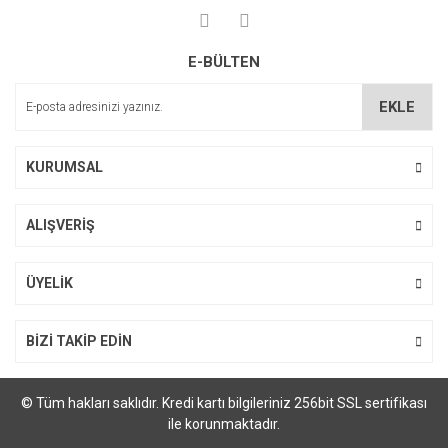
Yorum Yaz
Ürün resmi kalitesiz, bozuk veya görüntülenemiyor.
E-BÜLTEN
Ürün açıklamasında eksik bilgiler bulunuyor.
Ürün bilgilerinde hatalar bulunuyor.
EKLE
Ürün fiyatı diğer sitelerden daha pahalı.
Bu ürüne benzer farklı alternatifler olmalı.
KURUMSAL
ALIŞVERİŞ
Gönder
ÜYELİK
BİZİ TAKİP EDİN
© Tüm hakları saklıdır. Kredi kartı bilgileriniz 256bit SSL sertifikası
ile korunmaktadır.