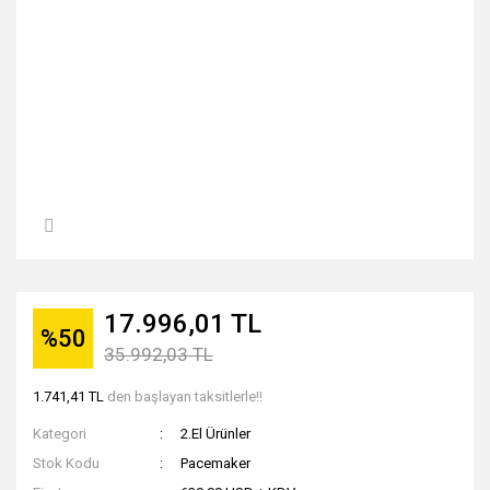
17.996,01 TL
%50
35.992,03 TL
1.741,41 TL
den başlayan taksitlerle!!
Kategori
2.El Ürünler
Stok Kodu
Pacemaker