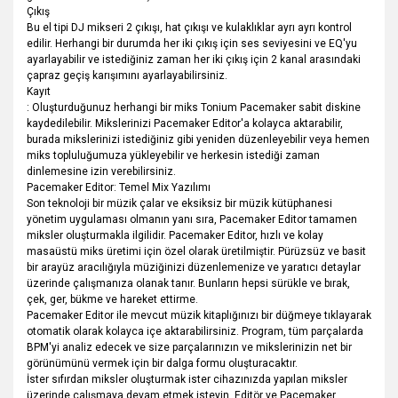
Çıkış
Bu el tipi DJ mikseri 2 çıkışı, hat çıkışı ve kulaklıklar ayrı ayrı kontrol
edilir. Herhangi bir durumda her iki çıkış için ses seviyesini ve EQ'yu
ayarlayabilir ve istediğiniz zaman her iki çıkış için 2 kanal arasındaki
çapraz geçiş karışımını ayarlayabilirsiniz.
Kayıt
: Oluşturduğunuz herhangi bir miks Tonium Pacemaker sabit diskine
kaydedilebilir. Mikslerinizi Pacemaker Editor'a kolayca aktarabilir,
burada mikslerinizi istediğiniz gibi yeniden düzenleyebilir veya hemen
miks topluluğumuza yükleyebilir ve herkesin istediği zaman
dinlemesine izin verebilirsiniz.
Pacemaker Editor: Temel Mix Yazılımı
Son teknoloji bir müzik çalar ve eksiksiz bir müzik kütüphanesi
yönetim uygulaması olmanın yanı sıra, Pacemaker Editor tamamen
miksler oluşturmakla ilgilidir. Pacemaker Editor, hızlı ve kolay
masaüstü miks üretimi için özel olarak üretilmiştir. Pürüzsüz ve basit
bir arayüz aracılığıyla müziğinizi düzenlemenize ve yaratıcı detaylar
üzerinde çalışmanıza olanak tanır. Bunların hepsi sürükle ve bırak,
çek, ger, bükme ve hareket ettirme.
Pacemaker Editor ile mevcut müzik kitaplığınızı bir düğmeye tıklayarak
otomatik olarak kolayca içe aktarabilirsiniz. Program, tüm parçalarda
BPM'yi analiz edecek ve size parçalarınızın ve mikslerinizin net bir
görünümünü vermek için bir dalga formu oluşturacaktır.
İster sıfırdan miksler oluşturmak ister cihazınızda yapılan miksler
üzerinde çalışmaya devam etmek isteyin, Editör ve Pacemaker