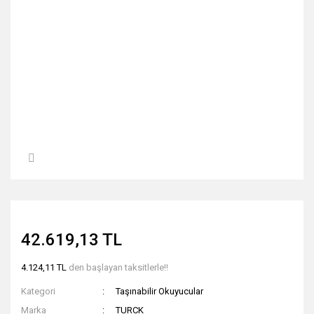
42.619,13 TL
4.124,11 TL
den başlayan taksitlerle!!
Kategori
Taşınabilir Okuyucular
Marka
TURCK