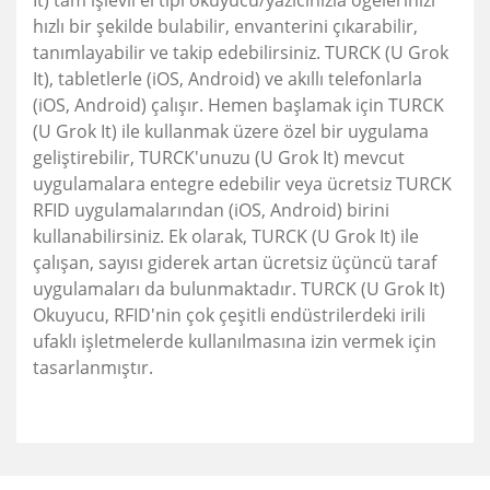
It) tam işlevli el tipi okuyucu/yazıcınızla öğelerinizi
hızlı bir şekilde bulabilir, envanterini çıkarabilir,
tanımlayabilir ve takip edebilirsiniz.
TURCK (U Grok
It), tabletlerle (iOS, Android) ve akıllı telefonlarla
(iOS, Android) çalışır.
Hemen başlamak için TURCK
(U Grok It) ile kullanmak üzere özel bir uygulama
geliştirebilir, TURCK'unuzu (U Grok It) mevcut
uygulamalara entegre edebilir veya ücretsiz TURCK
RFID uygulamalarından (iOS, Android) birini
kullanabilirsiniz.
Ek olarak, TURCK (U Grok It) ile
çalışan, sayısı giderek artan ücretsiz üçüncü taraf
uygulamaları da bulunmaktadır.
TURCK (U Grok It)
Okuyucu, RFID'nin çok çeşitli endüstrilerdeki irili
ufaklı işletmelerde kullanılmasına izin vermek için
tasarlanmıştır.
Bu ürünün fiyat bilgisi, resim, ürün açıklamalarında ve diğer
konularda yetersiz gördüğünüz noktaları öneri formunu
Bu ürüne ilk yorumu siz yapın!