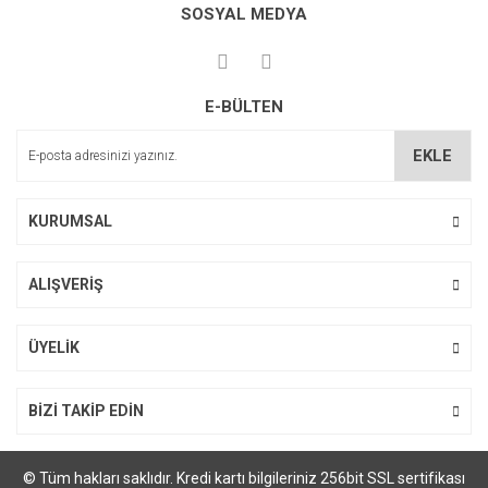
kullanarak tarafımıza iletebilirsiniz.
SOSYAL MEDYA
Görüş ve önerileriniz için teşekkür ederiz.
Yorum Yaz
Ürün resmi kalitesiz, bozuk veya görüntülenemiyor.
E-BÜLTEN
Ürün açıklamasında eksik bilgiler bulunuyor.
Ürün bilgilerinde hatalar bulunuyor.
EKLE
Ürün fiyatı diğer sitelerden daha pahalı.
Bu ürüne benzer farklı alternatifler olmalı.
KURUMSAL
ALIŞVERİŞ
Gönder
ÜYELİK
BİZİ TAKİP EDİN
© Tüm hakları saklıdır. Kredi kartı bilgileriniz 256bit SSL sertifikası