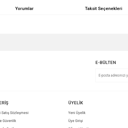
Yorumlar
Taksit Seçenekleri
e diğer konularda yetersiz gördüğünüz noktaları öneri formunu kullanarak tarafımı
Bu ürüne ilk yorumu siz yapın!
r.
Yorum Yaz
E-BÜLTEN
ERİŞ
ÜYELİK
i Satış Sözleşmesi
Yeni Üyelik
ve Güvenlik
Üye Girişi
Gönder