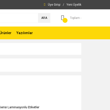
Üye Girişi
/
Yeni Üyelik
ARA
Toplam -
Ürünler
Yazılımlar
Serisi Laminasyonlu Etiketler