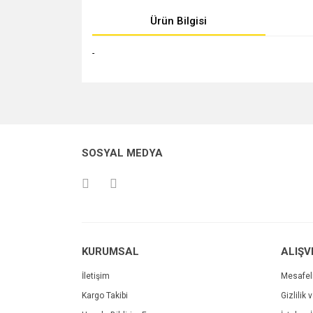
Ürün Bilgisi
-
Bu ürünün fiyat bilgisi, resim, ürün açıklamalarında v
Görüş ve önerileriniz için teşekkür ederiz.
Ürün resmi kalitesiz, bozuk veya görüntülenemiyo
SOSYAL MEDYA
Ürün açıklamasında eksik bilgiler bulunuyor.
Ürün bilgilerinde hatalar bulunuyor.
Ürün fiyatı diğer sitelerden daha pahalı.
Bu ürüne benzer farklı alternatifler olmalı.
KURUMSAL
ALIŞV
İletişim
Mesafel
Kargo Takibi
Gizlilik 