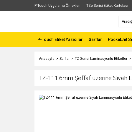
P-Touch Uygulama Örnekleri
TZe Serisi Etiket Kartelası
P-Touch Etiket Yazıcılar
Sarflar
PocketJet Se
Anasayfa
Sarflar
TZ Serisi Laminasyonlu Etiketler
TZ-111 6mm Şeffaf üzerine Siyah L