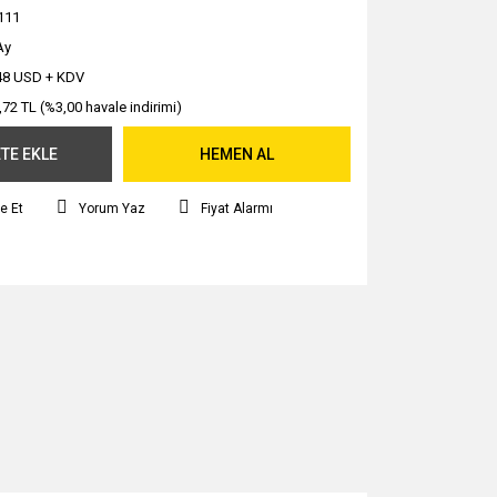
111
Ay
48 USD + KDV
,72 TL (%3,00 havale indirimi)
TE EKLE
HEMEN AL
e Et
Yorum Yaz
Fiyat Alarmı