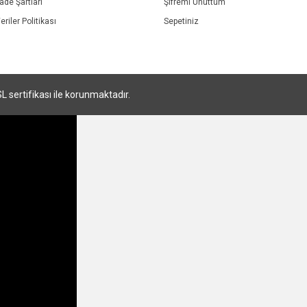
İade Şartları
Şifremi Unuttum
eriler Politikası
Sepetiniz
SL sertifikası ile korunmaktadır.