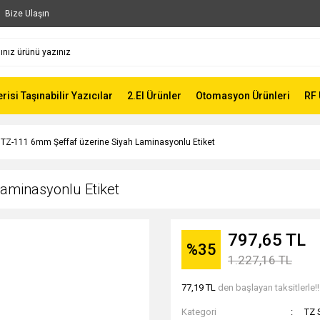
Bize Ulaşın
risi Taşınabilir Yazıcılar
2.El Ürünler
Otomasyon Ürünleri
RF 
TZ-111 6mm Şeffaf üzerine Siyah Laminasyonlu Etiket
aminasyonlu Etiket
797,65 TL
%35
1.227,16 TL
77,19 TL
den başlayan taksitlerle!!
Kategori
TZ 