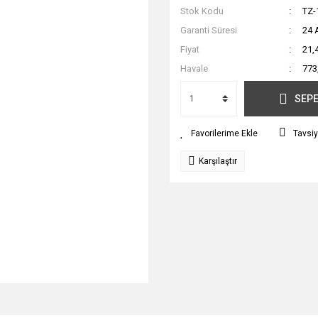
Stok Kodu
TZ-
Garanti Süresi
24 
Fiyat
21,
Havale
773
SEPE
Tavsiy
Karşılaştır