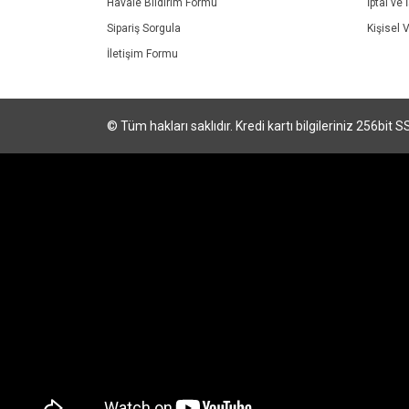
Havale Bildirim Formu
İptal ve 
Sipariş Sorgula
Kişisel V
İletişim Formu
© Tüm hakları saklıdır. Kredi kartı bilgileriniz 256bit S