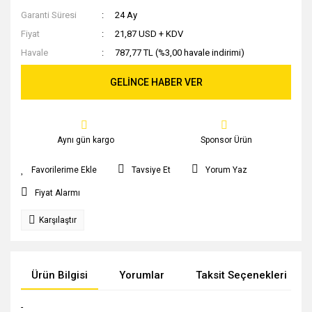
Garanti Süresi
24 Ay
Fiyat
21,87 USD + KDV
Havale
787,77 TL (%3,00 havale indirimi)
GELİNCE HABER VER
Aynı gün kargo
Sponsor Ürün
Tavsiye Et
Yorum Yaz
Fiyat Alarmı
Karşılaştır
Ürün Bilgisi
Yorumlar
Taksit Seçenekleri
-