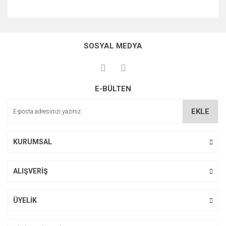
Bu ürünün fiyat bilgisi, resim, ürün açıklamalarında ve diğer
konularda yetersiz gördüğünüz noktaları öneri formunu
Bu ürüne ilk yorumu siz yapın!
kullanarak tarafımıza iletebilirsiniz.
SOSYAL MEDYA
Görüş ve önerileriniz için teşekkür ederiz.
Yorum Yaz
Ürün resmi kalitesiz, bozuk veya görüntülenemiyor.
E-BÜLTEN
Ürün açıklamasında eksik bilgiler bulunuyor.
Ürün bilgilerinde hatalar bulunuyor.
EKLE
Ürün fiyatı diğer sitelerden daha pahalı.
Bu ürüne benzer farklı alternatifler olmalı.
KURUMSAL
ALIŞVERİŞ
Gönder
ÜYELİK