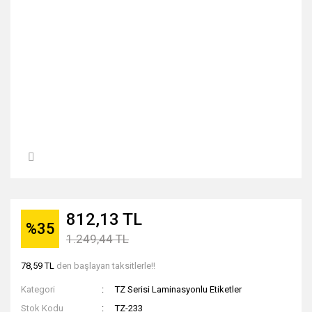
812,13 TL
%35
1.249,44 TL
78,59 TL
den başlayan taksitlerle!!
Kategori
TZ Serisi Laminasyonlu Etiketler
Stok Kodu
TZ-233