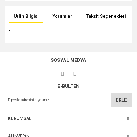
Ürün Bilgisi
Yorumlar
Taksit Seçenekleri
-
Bu ürünün fiyat bilgisi, resim, ürün açıklamalarında ve diğer
konularda yetersiz gördüğünüz noktaları öneri formunu
Bu ürüne ilk yorumu siz yapın!
kullanarak tarafımıza iletebilirsiniz.
SOSYAL MEDYA
Görüş ve önerileriniz için teşekkür ederiz.
Yorum Yaz
Ürün resmi kalitesiz, bozuk veya görüntülenemiyor.
E-BÜLTEN
Ürün açıklamasında eksik bilgiler bulunuyor.
Ürün bilgilerinde hatalar bulunuyor.
EKLE
Ürün fiyatı diğer sitelerden daha pahalı.
Bu ürüne benzer farklı alternatifler olmalı.
KURUMSAL
ALIŞVERİŞ