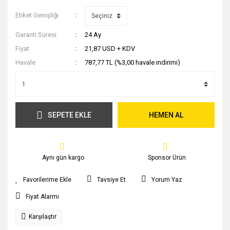
Etiket Genişliği
Garanti Süresi
24 Ay
Fiyat
21,87 USD + KDV
Havale
787,77 TL (%3,00 havale indirimi)
SEPETE EKLE
HEMEN AL
Aynı gün kargo
Sponsor Ürün
Tavsiye Et
Yorum Yaz
Fiyat Alarmı
Karşılaştır