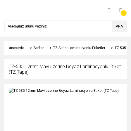
ARA
Anasayfa
Sarflar
TZ Serisi Laminasyonlu Etiketler
TZ-535 12
TZ-535 12mm Mavi üzerine Beyaz Laminasyonlu Etiket
(TZ Tape)