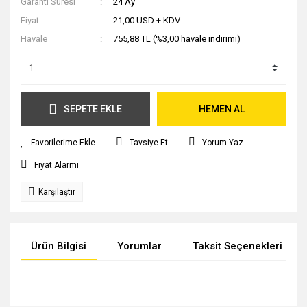
Garanti Süresi
24 Ay
Fiyat
21,00 USD + KDV
Havale
755,88 TL (%3,00 havale indirimi)
SEPETE EKLE
HEMEN AL
Tavsiye Et
Yorum Yaz
Fiyat Alarmı
Karşılaştır
Ürün Bilgisi
Yorumlar
Taksit Seçenekleri
-