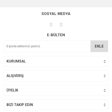
Bu ürünün fiyat bilgisi, resim, ürün açıklamalarında ve diğer
konularda yetersiz gördüğünüz noktaları öneri formunu
Bu ürüne ilk yorumu siz yapın!
kullanarak tarafımıza iletebilirsiniz.
SOSYAL MEDYA
Görüş ve önerileriniz için teşekkür ederiz.
Yorum Yaz
Ürün resmi kalitesiz, bozuk veya görüntülenemiyor.
E-BÜLTEN
Ürün açıklamasında eksik bilgiler bulunuyor.
Ürün bilgilerinde hatalar bulunuyor.
EKLE
Ürün fiyatı diğer sitelerden daha pahalı.
Bu ürüne benzer farklı alternatifler olmalı.
KURUMSAL
ALIŞVERİŞ
Gönder
ÜYELİK
BİZİ TAKİP EDİN