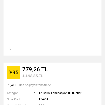
779,26 TL
%35
1.198,85 TL
75,41 TL
den başlayan taksitlerle!!
Kategori
TZ Serisi Laminasyonlu Etiketler
Stok Kodu
TZ-651