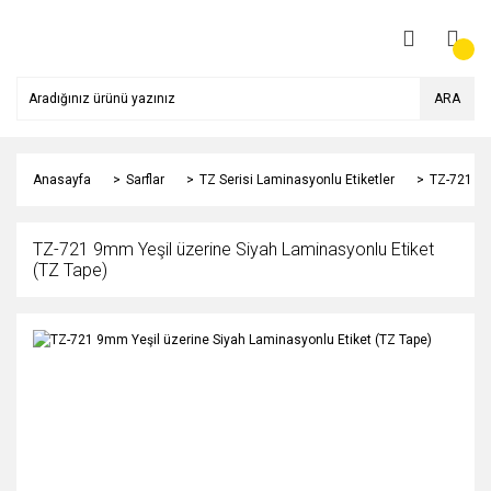
ARA
Anasayfa
Sarflar
TZ Serisi Laminasyonlu Etiketler
TZ-721 9m
TZ-721 9mm Yeşil üzerine Siyah Laminasyonlu Etiket
(TZ Tape)