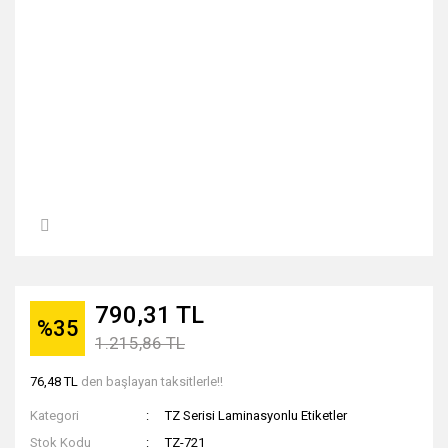
790,31 TL
%35
1.215,86 TL
76,48 TL
den başlayan taksitlerle!!
Kategori
TZ Serisi Laminasyonlu Etiketler
Stok Kodu
TZ-721