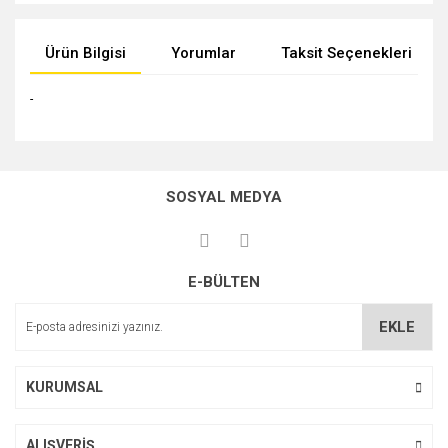
Ürün Bilgisi
Yorumlar
Taksit Seçenekleri
-
Bu ürünün fiyat bilgisi, resim, ürün açıklamalarında ve diğer
konularda yetersiz gördüğünüz noktaları öneri formunu
Bu ürüne ilk yorumu siz yapın!
kullanarak tarafımıza iletebilirsiniz.
SOSYAL MEDYA
Görüş ve önerileriniz için teşekkür ederiz.
Yorum Yaz
Ürün resmi kalitesiz, bozuk veya görüntülenemiyor.
E-BÜLTEN
Ürün açıklamasında eksik bilgiler bulunuyor.
Ürün bilgilerinde hatalar bulunuyor.
EKLE
Ürün fiyatı diğer sitelerden daha pahalı.
Bu ürüne benzer farklı alternatifler olmalı.
KURUMSAL
ALIŞVERİŞ