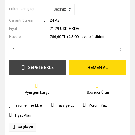
Etiket Genişliği
Garanti Süresi
24 Ay
Fiyat
21,29 USD + KDV
Havale
766,60 TL (%3,00 havale indirimi)
SEPETE EKLE
HEMEN AL
Aynı gün kargo
Sponsor Ürün
Tavsiye Et
Yorum Yaz
Fiyat Alarmı
Karşılaştır