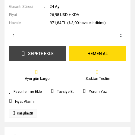
Garanti Süresi
24 Ay
Fiyat
26,98 USD + KDV
Havale
971,84 TL (%3,00 havale indirimi)
SEPETE EKLE
HEMEN AL
Aynı gün kargo
Stoktan Teslim
Tavsiye Et
Yorum Yaz
Fiyat Alarmı
Karşılaştır