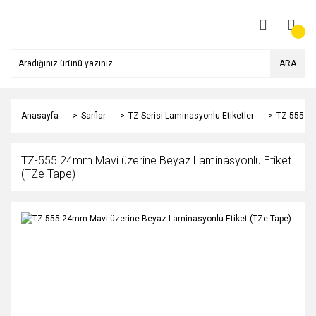
ARA
Anasayfa
Sarflar
TZ Serisi Laminasyonlu Etiketler
TZ-555 24
TZ-555 24mm Mavi üzerine Beyaz Laminasyonlu Etiket
(TZe Tape)