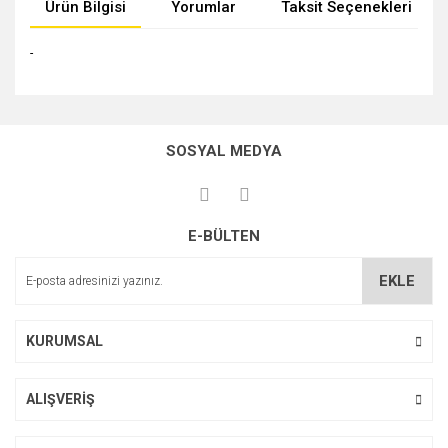
Ürün Bilgisi
Yorumlar
Taksit Seçenekleri
-
Bu ürünün fiyat bilgisi, resim, ürün açıklamalarında ve diğer
konularda yetersiz gördüğünüz noktaları öneri formunu
Bu ürüne ilk yorumu siz yapın!
kullanarak tarafımıza iletebilirsiniz.
SOSYAL MEDYA
Görüş ve önerileriniz için teşekkür ederiz.
Yorum Yaz
Ürün resmi kalitesiz, bozuk veya görüntülenemiyor.
E-BÜLTEN
Ürün açıklamasında eksik bilgiler bulunuyor.
Ürün bilgilerinde hatalar bulunuyor.
EKLE
Ürün fiyatı diğer sitelerden daha pahalı.
Bu ürüne benzer farklı alternatifler olmalı.
KURUMSAL
ALIŞVERİŞ