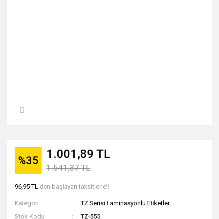
1.001,89 TL
%35
1.541,37 TL
96,95 TL
den başlayan taksitlerle!!
Kategori
TZ Serisi Laminasyonlu Etiketler
Stok Kodu
TZ-555