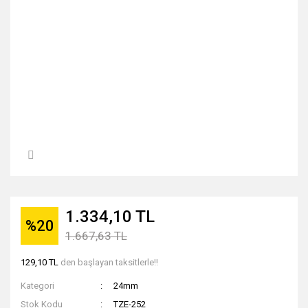
1.334,10 TL
%20
1.667,63 TL
129,10 TL
den başlayan taksitlerle!!
Kategori
24mm
Stok Kodu
TZE-252