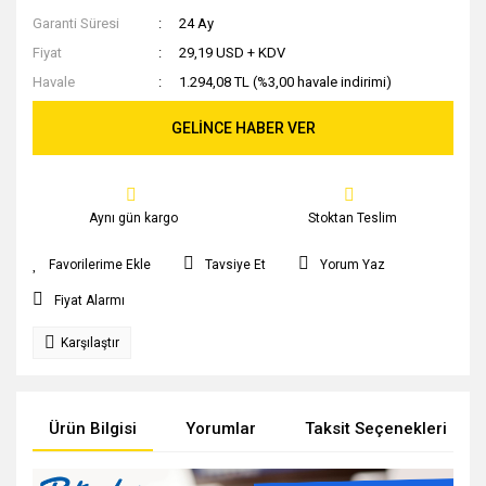
Garanti Süresi
24 Ay
Fiyat
29,19 USD + KDV
Havale
1.294,08 TL (%3,00 havale indirimi)
GELİNCE HABER VER
Aynı gün kargo
Stoktan Teslim
Tavsiye Et
Yorum Yaz
Fiyat Alarmı
Karşılaştır
Ürün Bilgisi
Yorumlar
Taksit Seçenekleri