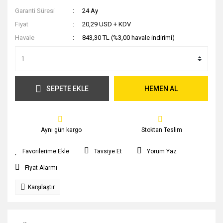
Garanti Süresi
24 Ay
Fiyat
20,29 USD + KDV
Havale
843,30 TL (%3,00 havale indirimi)
SEPETE EKLE
HEMEN AL
Aynı gün kargo
Stoktan Teslim
Tavsiye Et
Yorum Yaz
Fiyat Alarmı
Karşılaştır