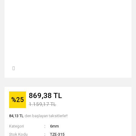
869,38 TL
%25
1.159,17 TL
84,13 TL
den başlayan taksitlerle!!
Kategori
6mm
Stok Kodu
TZE-315