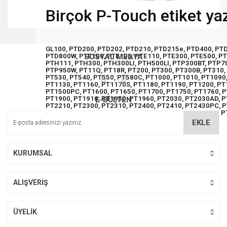
Birçok P-Touch etiket yaz
Bu ürünün fiyat bilgisi, resim, ürün açıklamalarında ve diğer
konularda yetersiz gördüğünüz noktaları öneri formunu
Bu ürüne ilk yorumu siz yapın!
GL100, PTD200, PTD202, PTD210, PTD215e, PTD400, PT
kullanarak tarafımıza iletebilirsiniz.
PTD800W, PTE100, PTE105, PTE110, PTE300, PTE500, P
SOSYAL MEDYA
Görüş ve önerileriniz için teşekkür ederiz.
PTH111, PTH300, PTH300LI, PTH500LI, PTP300BT, PTP7
PTP950W, PT11Q, PT18R, PT200, PT300, PT300B, PT310, 
PT530, PT540, PT550, PT580C, PT1000, PT1010, PT1090
Yorum Yaz
PT1130, PT1160, PT1170S, PT1180, PT1190, PT1200, PT
Ürün resmi kalitesiz, bozuk veya görüntülenemiyor.
PT1500PC, PT1600, PT1650, PT1700, PT1750, PT1760, P
PT1900, PT1910, PT1950, PT1960, PT2030, PT2030AD, P
E-BÜLTEN
Ürün açıklamasında eksik bilgiler bulunuyor.
PT2210, PT2300, PT2310, PT2400, PT2410, PT2430PC, P
PT2730, PT2730VP, PT3600, PT6100, PT7100, PT7500, 
Ürün bilgilerinde hatalar bulunuyor.
EKLE
Ürün fiyatı diğer sitelerden daha pahalı.
Bu ürüne benzer farklı alternatifler olmalı.
KURUMSAL
ALIŞVERİŞ
Gönder
ÜYELİK