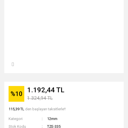
1.192,44 TL
%10
1.324,94 TL
115,39 TL
den başlayan taksitlerle!!
Kategori
12mm
Stok Kodu
TZE-335