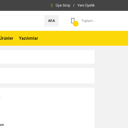
Üye Girişi
/
Yeni Üyelik
ARA
Toplam -
Ürünler
Yazılımlar
L
mm