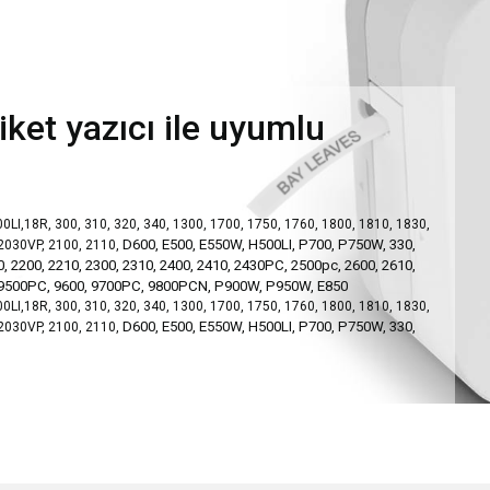
ket yazıcı ile uyumlu
LI,18R, 300, 310, 320, 340, 1300, 1700, 1750, 1760, 1800, 1810, 1830,
D600, E500, E550W, H500LI, P700, P750W, 330,
 2030VP, 2100, 2110,
0, 2200, 2210, 2300, 2310, 2400, 2410, 2430PC, 2500pc, 2600, 2610,
 9500PC, 9600, 9700PC, 9800PCN, P900W, P950W, E850
LI,18R, 300, 310, 320, 340, 1300, 1700, 1750, 1760, 1800, 1810, 1830,
D600, E500, E550W, H500LI, P700, P750W, 330,
 2030VP, 2100, 2110,