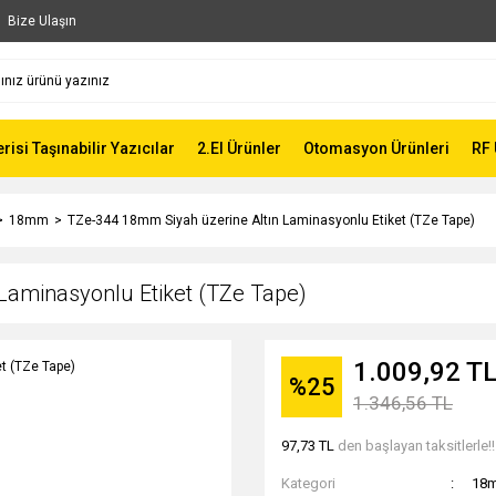
Bize Ulaşın
risi Taşınabilir Yazıcılar
2.El Ürünler
Otomasyon Ürünleri
RF 
18mm
TZe-344 18mm Siyah üzerine Altın Laminasyonlu Etiket (TZe Tape)
Laminasyonlu Etiket (TZe Tape)
1.009,92 T
%25
1.346,56 TL
97,73 TL
den başlayan taksitlerle!!
Kategori
18