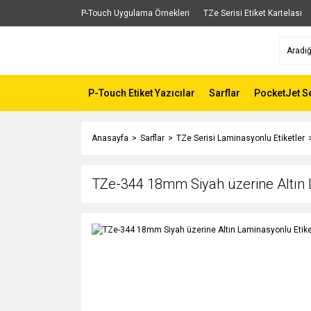
P-Touch Uygulama Örnekleri
TZe Serisi Etiket Kartelası
P-Touch Etiket Yazıcılar
Sarflar
PocketJet Se
Anasayfa
Sarflar
TZe Serisi Laminasyonlu Etiketler
TZe-344 18mm Siyah üzerine Altın 