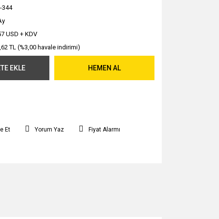
-344
Ay
57 USD + KDV
,62 TL (%3,00 havale indirimi)
TE EKLE
HEMEN AL
e Et
Yorum Yaz
Fiyat Alarmı