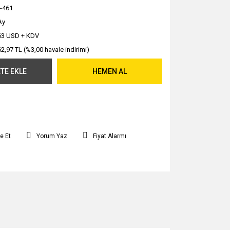
-461
Ay
63 USD + KDV
62,97 TL (%3,00 havale indirimi)
TE EKLE
HEMEN AL
e Et
Yorum Yaz
Fiyat Alarmı