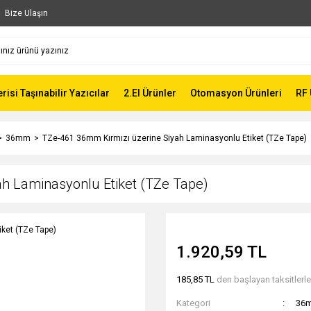
Bize Ulaşın
risi Taşınabilir Yazıcılar
2.El Ürünler
Otomasyon Ürünleri
RF 
36mm
TZe-461 36mm Kırmızı üzerine Siyah Laminasyonlu Etiket (TZe Tape)
h Laminasyonlu Etiket (TZe Tape)
1.920,59 TL
185,85 TL
den başlayan taksitlerle
Kategori
36