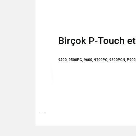
Birçok P-Touch eti
9400, 9500PC, 9600, 9700PC, 9800PCN, P900
------
Bu ürünün fiyat bilgisi, resim, ürün açıklamalarında v
Görüş ve önerileriniz için teşekkür ederiz.