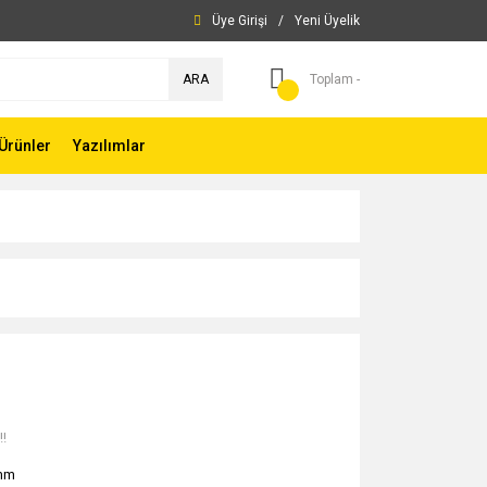
Üye Girişi
/
Yeni Üyelik
ARA
Toplam -
Ürünler
Yazılımlar
!!
mm