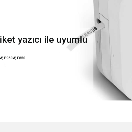
ket yazıcı ile uyumlu
W, P950W, E850
e diğer konularda yetersiz gördüğünüz noktaları öneri formunu kullanarak tarafımı