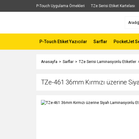
P-Touch Uygulama Örnekleri
TZe Serisi Etiket Kartelası
P-Touch Etiket Yazıcılar
Sarflar
PocketJet Se
Anasayfa
Sarflar
TZe Serisi Laminasyonlu Etiketler
TZe-461 36mm Kırmızı üzerine Siya