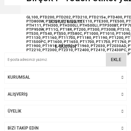
Bu ürünün fiyat bilgisi, resim, ürün açıklamalarında ve diğer
konularda yetersiz gördüğünüz noktaları öneri formunu
Bu ürüne ilk yorumu siz yapın!
GL100, PTD200, PTD202, PTD210, PTD215e, PTD400, PT
kullanarak tarafımıza iletebilirsiniz.
PTD800W, PTE100, PTE105, PTE110, PTE300, PTE500, P
SOSYAL MEDYA
Görüş ve önerileriniz için teşekkür ederiz.
PTH111, PTH300, PTH300LI, PTH500LI, PTP300BT, PTP7
PTP950W, PT11Q, PT18R, PT200, PT300, PT300B, PT310, 
PT530, PT540, PT550, PT580C, PT1000, PT1010, PT1090
Yorum Yaz
PT1130, PT1160, PT1170S, PT1180, PT1190, PT1200, PT
Ürün resmi kalitesiz, bozuk veya görüntülenemiyor.
PT1500PC, PT1600, PT1650, PT1700, PT1750, PT1760, P
PT1900, PT1910, PT1950, PT1960, PT2030, PT2030AD, P
E-BÜLTEN
Ürün açıklamasında eksik bilgiler bulunuyor.
PT2210, PT2300, PT2310, PT2400, PT2410, PT2430PC, P
PT2730, PT2730VP, PT3600, PT6100, PT7100, PT7500, 
Ürün bilgilerinde hatalar bulunuyor.
EKLE
Ürün fiyatı diğer sitelerden daha pahalı.
Bu ürüne benzer farklı alternatifler olmalı.
KURUMSAL
ALIŞVERİŞ
Gönder
ÜYELİK
BİZİ TAKİP EDİN