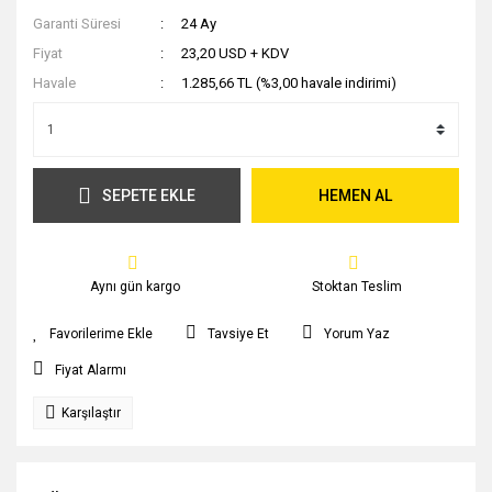
Garanti Süresi
24 Ay
Fiyat
23,20 USD + KDV
Havale
1.285,66 TL (%3,00 havale indirimi)
SEPETE EKLE
HEMEN AL
Aynı gün kargo
Stoktan Teslim
Tavsiye Et
Yorum Yaz
Fiyat Alarmı
Karşılaştır