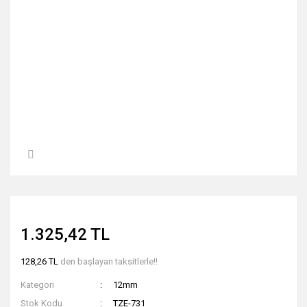
1.325,42 TL
128,26 TL
den başlayan taksitlerle!!
Kategori
12mm
Stok Kodu
TZE-731