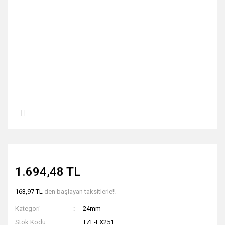
1.694,48 TL
163,97 TL
den başlayan taksitlerle!!
Kategori
24mm
Stok Kodu
TZE-FX251