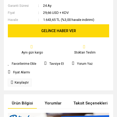
Garanti Süresi
24 Ay
Fiyat
29,66 USD + KDV
Havale
1.643,65 TL (%3,00 havale indirimi)
GELİNCE HABER VER
Aynı gün kargo
Stoktan Teslim
Tavsiye Et
Yorum Yaz
Fiyat Alarmı
Karşılaştır
Ürün Bilgisi
Yorumlar
Taksit Seçenekleri