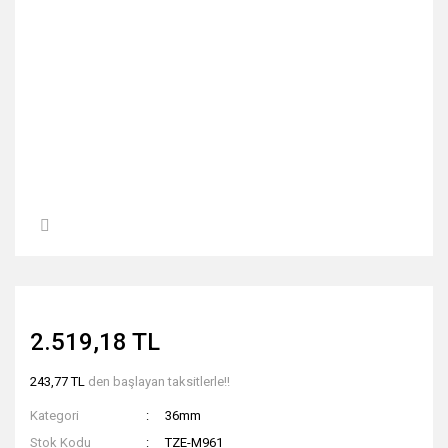
2.519,18 TL
243,77 TL
den başlayan taksitlerle!!
Kategori
36mm
Stok Kodu
TZE-M961