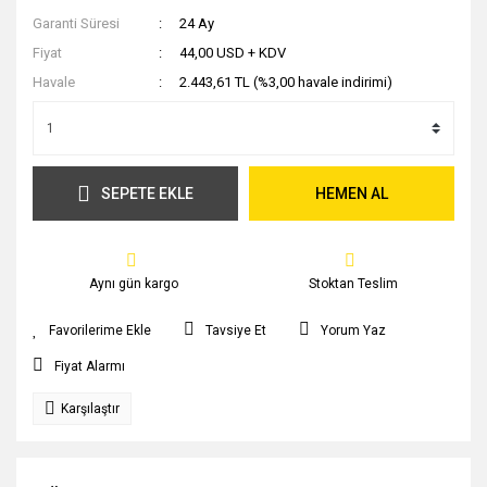
Garanti Süresi
24 Ay
Fiyat
44,00 USD + KDV
Havale
2.443,61 TL (%3,00 havale indirimi)
SEPETE EKLE
HEMEN AL
Aynı gün kargo
Stoktan Teslim
Tavsiye Et
Yorum Yaz
Fiyat Alarmı
Karşılaştır