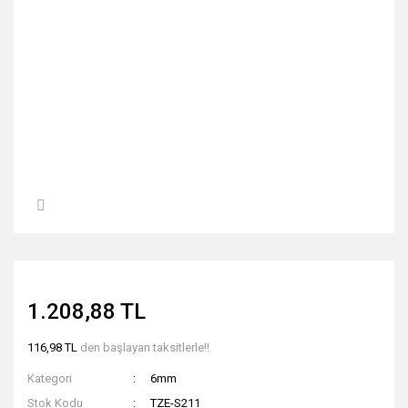
1.208,88 TL
116,98 TL
den başlayan taksitlerle!!
Kategori
6mm
Stok Kodu
TZE-S211