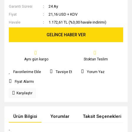
Garanti Süresi
24 Ay
Fiyat
21,16 USD + KDV
Havale
1.172,61 TL (%3,00 havale indirimi)
GELİNCE HABER VER
Aynı gün kargo
Stoktan Teslim
Tavsiye Et
Yorum Yaz
Fiyat Alarmı
Karşılaştır
Ürün Bilgisi
Yorumlar
Taksit Seçenekleri
-