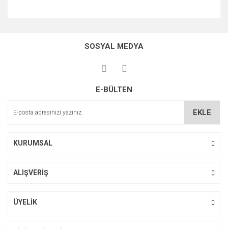
Bu ürünün fiyat bilgisi, resim, ürün açıklamalarında ve diğer
konularda yetersiz gördüğünüz noktaları öneri formunu
Bu ürüne ilk yorumu siz yapın!
kullanarak tarafımıza iletebilirsiniz.
SOSYAL MEDYA
Görüş ve önerileriniz için teşekkür ederiz.
Yorum Yaz
Ürün resmi kalitesiz, bozuk veya görüntülenemiyor.
E-BÜLTEN
Ürün açıklamasında eksik bilgiler bulunuyor.
Ürün bilgilerinde hatalar bulunuyor.
EKLE
Ürün fiyatı diğer sitelerden daha pahalı.
Bu ürüne benzer farklı alternatifler olmalı.
KURUMSAL
ALIŞVERİŞ
Gönder
ÜYELİK