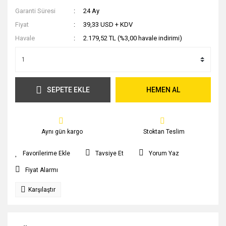
Garanti Süresi
24 Ay
Fiyat
39,33 USD + KDV
Havale
2.179,52 TL (%3,00 havale indirimi)
SEPETE EKLE
HEMEN AL
Aynı gün kargo
Stoktan Teslim
Tavsiye Et
Yorum Yaz
Fiyat Alarmı
Karşılaştır