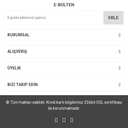
E-BÜLTEN
Ürün açıklamasında eksik bilgiler bulunuyor.
Ürün bilgilerinde hatalar bulunuyor.
EKLE
Ürün fiyatı diğer sitelerden daha pahalı.
Bu ürüne benzer farklı alternatifler olmalı.
KURUMSAL
ALIŞVERİŞ
Gönder
ÜYELİK
BİZİ TAKİP EDİN
© Tüm hakları saklıdır. Kredi kartı bilgileriniz 256bit SSL sertifikası
ile korunmaktadır.