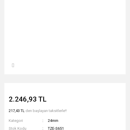
2.246,93 TL
217,43 TL
den başlayan taksitlerle!!
Kategori
24mm
Stok Kodu
TZE-S651