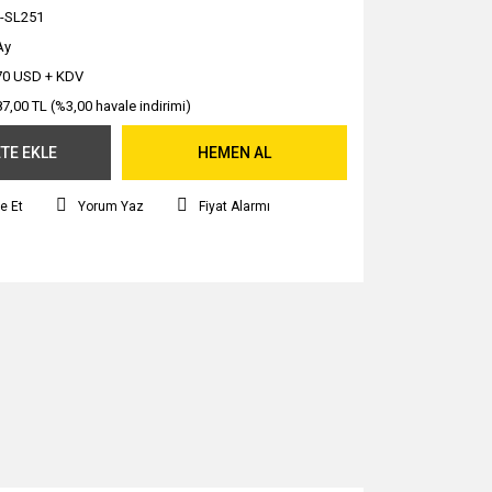
-SL251
Ay
70 USD + KDV
87,00 TL (%3,00 havale indirimi)
TE EKLE
HEMEN AL
e Et
Yorum Yaz
Fiyat Alarmı