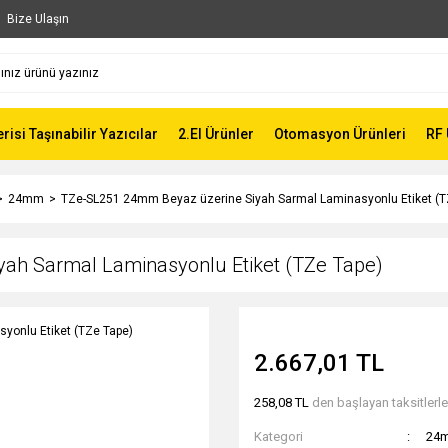
Bize Ulaşın
risi Taşınabilir Yazıcılar
2.El Ürünler
Otomasyon Ürünleri
RF 
24mm
TZe-SL251 24mm Beyaz üzerine Siyah Sarmal Laminasyonlu Etiket (T
ah Sarmal Laminasyonlu Etiket (TZe Tape)
2.667,01 TL
258,08 TL
den başlayan taksitlerle
Kategori
24