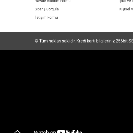
Havale Bildirim Formu
İptal ve 
Sipariş Sorgula
Kişisel V
İletişim Formu
© Tüm hakları saklıdır. Kredi kartı bilgileriniz 256bit S