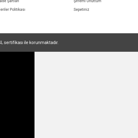
İade Şartları
Şifremi Unuttum
eriler Politikası
Sepetiniz
SL sertifikası ile korunmaktadır.