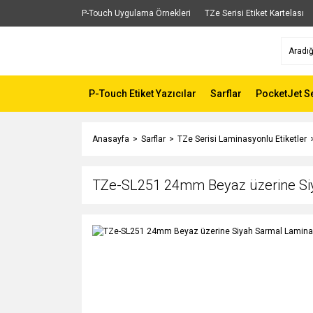
P-Touch Uygulama Örnekleri
TZe Serisi Etiket Kartelası
P-Touch Etiket Yazıcılar
Sarflar
PocketJet Se
Anasayfa
Sarflar
TZe Serisi Laminasyonlu Etiketler
TZe-SL251 24mm Beyaz üzerine Siy