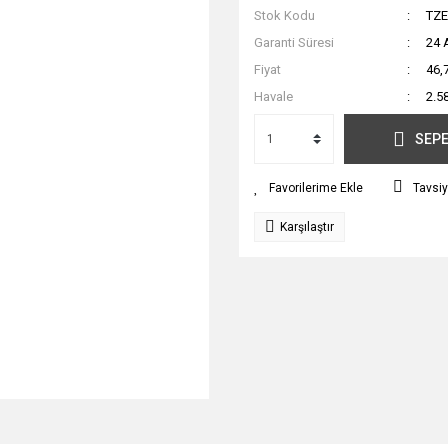
Stok Kodu
TZE
Garanti Süresi
24 
Fiyat
46,
Havale
2.5
SEPE
Tavsiy
Karşılaştır