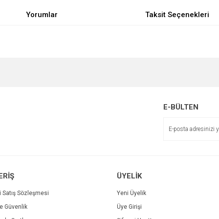
Yorumlar
Taksit Seçenekleri
e diğer konularda yetersiz gördüğünüz noktaları öneri formunu kullanarak tarafımı
Bu ürüne ilk yorumu siz yapın!
r.
Yorum Yaz
E-BÜLTEN
ERİŞ
ÜYELİK
i Satış Sözleşmesi
Yeni Üyelik
ve Güvenlik
Üye Girişi
Gönder