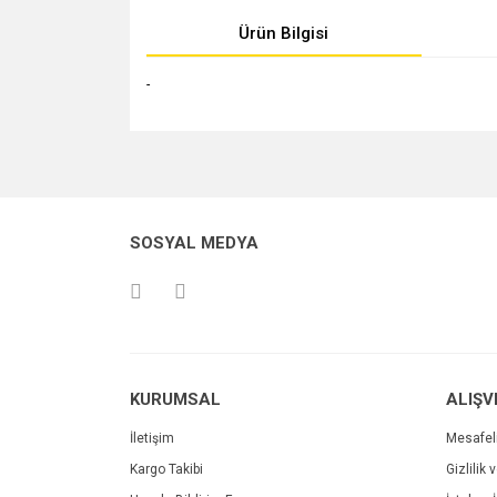
Ürün Bilgisi
-
Bu ürünün fiyat bilgisi, resim, ürün açıklamalarında v
Görüş ve önerileriniz için teşekkür ederiz.
Ürün resmi kalitesiz, bozuk veya görüntülenemiyo
SOSYAL MEDYA
Ürün açıklamasında eksik bilgiler bulunuyor.
Ürün bilgilerinde hatalar bulunuyor.
Ürün fiyatı diğer sitelerden daha pahalı.
Bu ürüne benzer farklı alternatifler olmalı.
KURUMSAL
ALIŞV
İletişim
Mesafel
Kargo Takibi
Gizlilik 