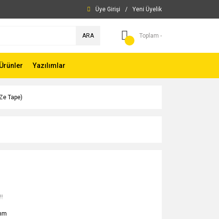
Üye Girişi
/
Yeni Üyelik
ARA
Toplam -
Ürünler
Yazılımlar
Ze Tape)
!!
mm