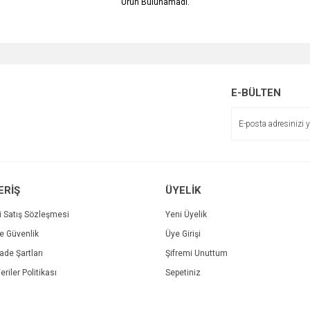
Ürün Bulunamadı.
E-BÜLTEN
ERİŞ
ÜYELİK
i Satış Sözleşmesi
Yeni Üyelik
ve Güvenlik
Üye Girişi
İade Şartları
Şifremi Unuttum
eriler Politikası
Sepetiniz