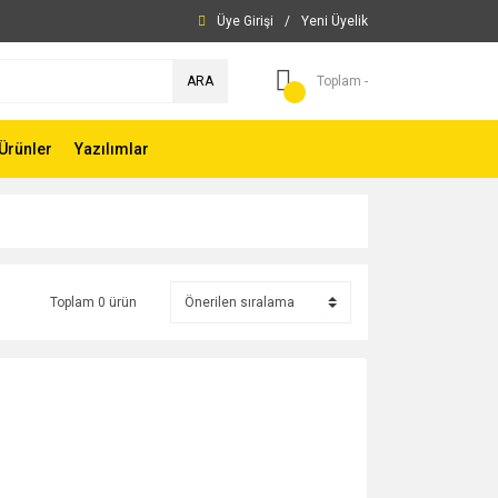
Üye Girişi
/
Yeni Üyelik
ARA
Toplam -
Ürünler
Yazılımlar
Toplam 0 ürün