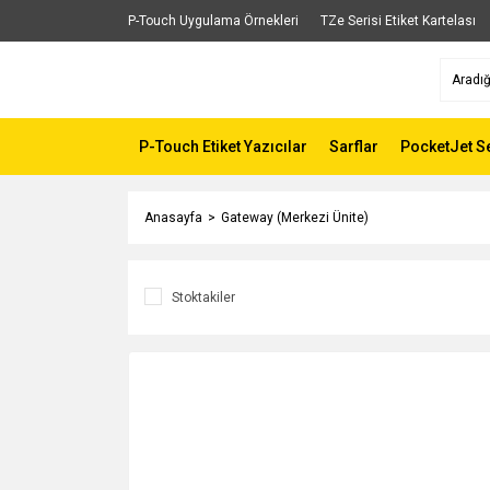
P-Touch Uygulama Örnekleri
TZe Serisi Etiket Kartelası
P-Touch Etiket Yazıcılar
Sarflar
PocketJet Se
Anasayfa
Gateway (Merkezi Ünite)
Stoktakiler