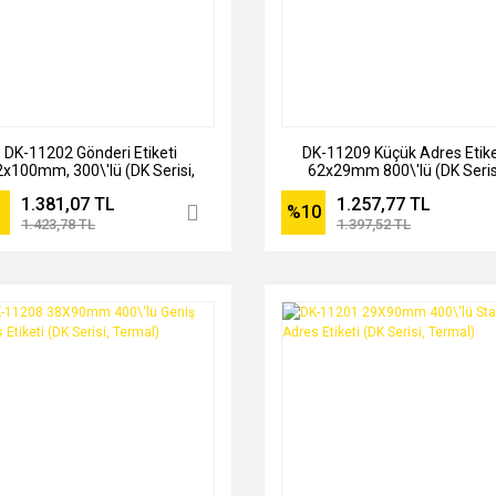
DK-11202 Gönderi Etiketi
DK-11209 Küçük Adres Etike
2x100mm, 300\'lü (DK Serisi,
62x29mm 800\'lü (DK Seris
Termal)
Termal)
1.381,07 TL
1.257,77 TL
%10
1.423,78 TL
1.397,52 TL