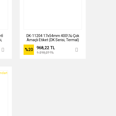
tİ
DK-11204 17x54mm 400\'lü Çok
i,
Amaçlı Etiket (DK Serisi, Termal)
968,22 TL
%20
1.210,27 TL