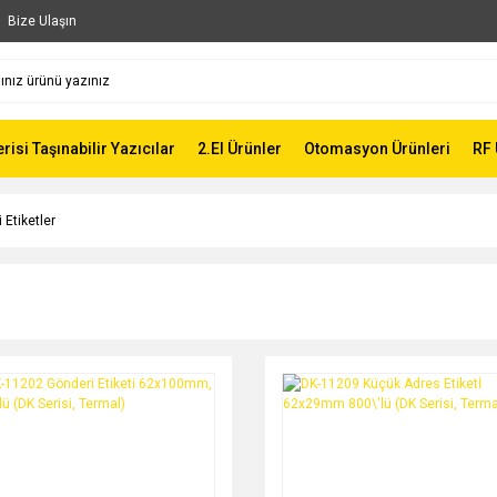
Bize Ulaşın
risi Taşınabilir Yazıcılar
2.El Ürünler
Otomasyon Ürünleri
RF 
 Etiketler