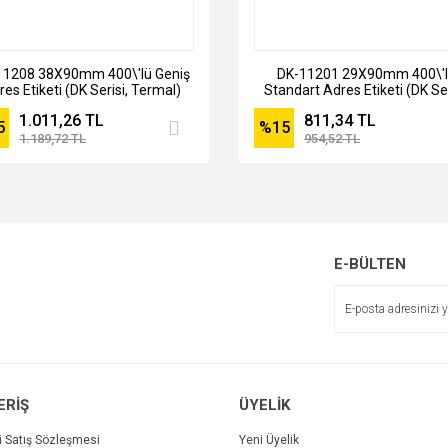
11208 38X90mm 400\'lü Geniş
DK-11201 29X90mm 400\'
res Etiketi (DK Serisi, Termal)
Standart Adres Etiketi (DK Ser
Termal)
1.011,26 TL
811,34 TL
5
%15
1.189,72 TL
954,52 TL
E-BÜLTEN
ERİŞ
ÜYELİK
i Satış Sözleşmesi
Yeni Üyelik