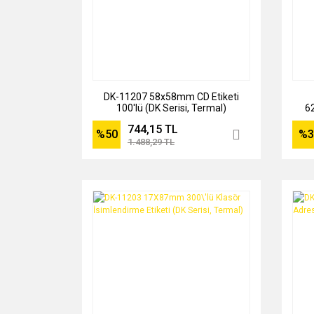
DK-11207 58x58mm CD Etiketi
100'lü (DK Serisi, Termal)
6
744,15 TL
%50
%3
1.488,29 TL