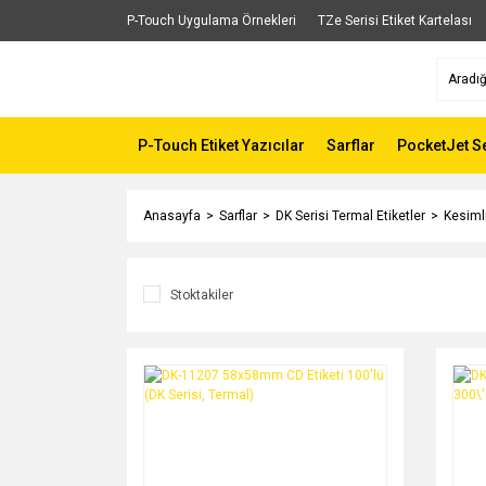
P-Touch Uygulama Örnekleri
TZe Serisi Etiket Kartelası
P-Touch Etiket Yazıcılar
Sarflar
PocketJet Se
Anasayfa
Sarflar
DK Serisi Termal Etiketler
Kesimli
Stoktakiler