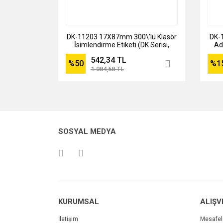
DK-11203 17X87mm 300\'lü Klasör
DK-
İsimlendirme Etiketi (DK Serisi,
Ad
Termal)
542,34 TL
%50
%1
1.084,68 TL
SOSYAL MEDYA
KURUMSAL
ALIŞV
İletişim
Mesafel