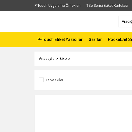
P-Touch Uygulama Örnekleri
TZe Serisi Etiket Kartelası
P-Touch Etiket Yazıcılar
Sarflar
PocketJet Se
Anasayfa
Bixolon
Stoktakiler