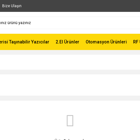
Bize Ulaşın
risi Taşınabilir Yazıcılar
2.El Ürünler
Otomasyon Ürünleri
RF 