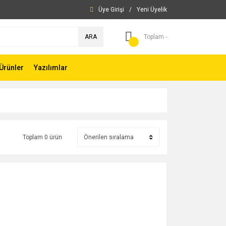
Üye Girişi
/
Yeni Üyelik
ARA
Toplam -
Ürünler
Yazılımlar
Toplam 0 ürün