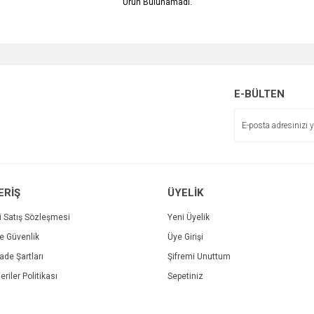
Ürün Bulunamadı.
E-BÜLTEN
ERİŞ
ÜYELİK
i Satış Sözleşmesi
Yeni Üyelik
ve Güvenlik
Üye Girişi
İade Şartları
Şifremi Unuttum
eriler Politikası
Sepetiniz