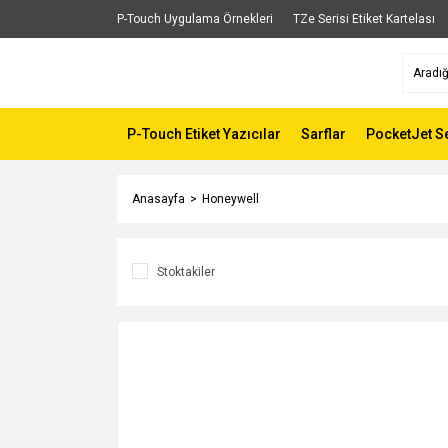
P-Touch Uygulama Örnekleri
TZe Serisi Etiket Kartelası
P-Touch Etiket Yazıcılar
Sarflar
PocketJet Se
Anasayfa
Honeywell
Stoktakiler