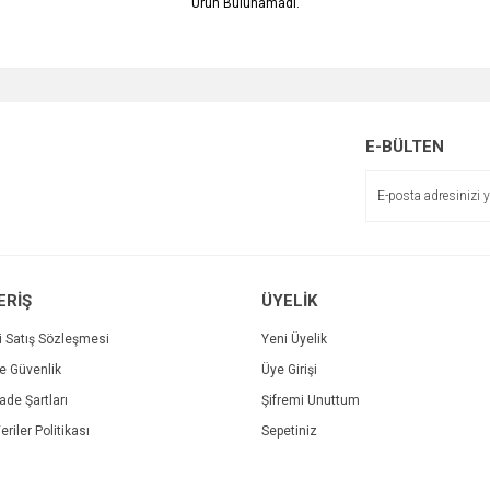
Ürün Bulunamadı.
E-BÜLTEN
ERİŞ
ÜYELİK
i Satış Sözleşmesi
Yeni Üyelik
ve Güvenlik
Üye Girişi
İade Şartları
Şifremi Unuttum
eriler Politikası
Sepetiniz