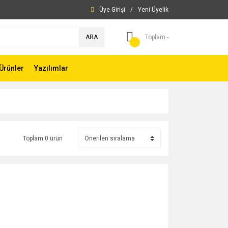
Üye Girişi
/
Yeni Üyelik
ARA
Toplam -
Ürünler
Yazılımlar
Toplam 0 ürün