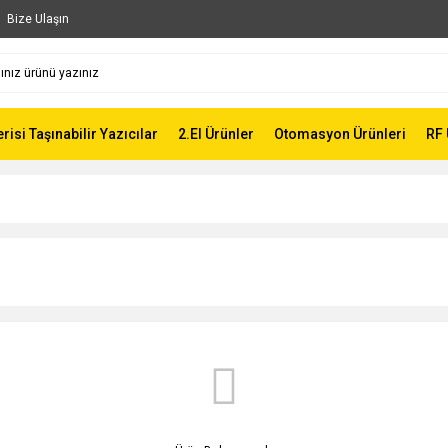
Bize Ulaşın
risi Taşınabilir Yazıcılar
2.El Ürünler
Otomasyon Ürünleri
RF 