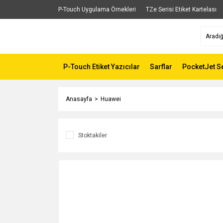
P-Touch Uygulama Örnekleri
TZe Serisi Etiket Kartelası
P-Touch Etiket Yazıcılar
Sarflar
PocketJet Se
Anasayfa
Huawei
Stoktakiler