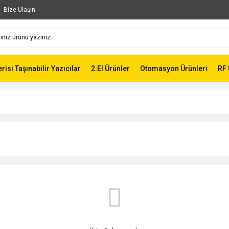
Bize Ulaşın
risi Taşınabilir Yazıcılar
2.El Ürünler
Otomasyon Ürünleri
RF 