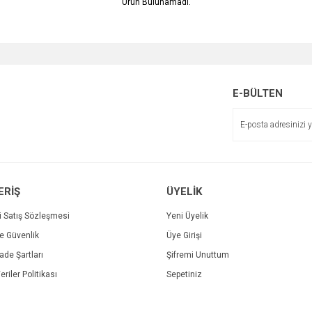
Ürün Bulunamadı.
E-BÜLTEN
ERİŞ
ÜYELİK
i Satış Sözleşmesi
Yeni Üyelik
ve Güvenlik
Üye Girişi
İade Şartları
Şifremi Unuttum
eriler Politikası
Sepetiniz