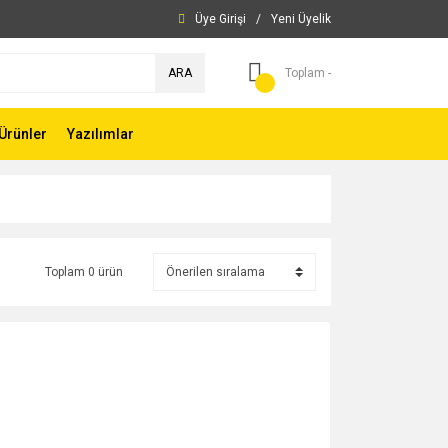
Üye Girişi
/
Yeni Üyelik
ARA
Toplam -
Ürünler
Yazılımlar
Toplam 0 ürün