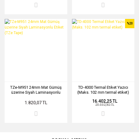
%20
TZe-M951 24mm Mat Gümüş
TD-4000 Termal Etiket Yazıcı
üzerine Siyah Laminasyonlu
(Maks. 102 mm termal etiket)
Etiket (TZe Tape)
16.402,25 TL
1.820,07 TL
20.502,82 TL