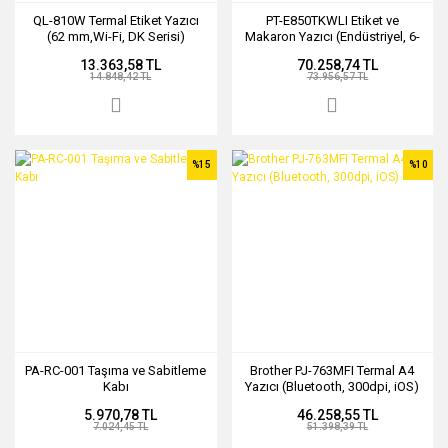
QL-810W Termal Etiket Yazıcı
PT-E850TKWLI Etiket ve
(62 mm,Wi-Fi, DK Serisi)
Makaron Yazıcı (Endüstriyel, 6-
36 mm, TZe Serisi)
13.363,58 TL
70.258,74 TL
14.848,42 TL
73.956,57 TL
%15
%10
PA-RC-001 Taşıma ve Sabitleme
Brother PJ-763MFI Termal A4
Kabı
Yazıcı (Bluetooth, 300dpi, iOS)
5.970,78 TL
46.258,55 TL
7.024,45 TL
51.398,39 TL