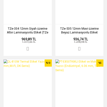
TZe-334 12mm Siyah üzerine
TZe-535 12mm Mavi üzerine
Altın Laminasyonlu Etiket (TZe
Beyaz Laminasyonlu Etiket
Tape)
(TZe Tape)
969,89 TL
936,74 TL
1.077,65 TL
1.248,98 TL
%10
%5