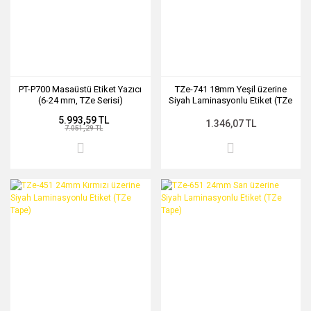
PT-P700 Masaüstü Etiket Yazıcı
TZe-741 18mm Yeşil üzerine
(6-24 mm, TZe Serisi)
Siyah Laminasyonlu Etiket (TZe
Tape)
5.993,59 TL
1.346,07 TL
7.051,29 TL