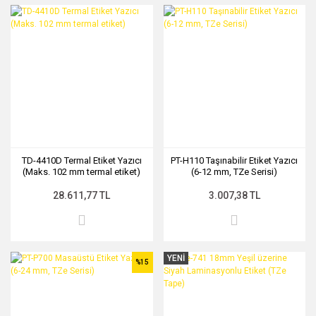
TD-4410D Termal Etiket Yazıcı
PT-H110 Taşınabilir Etiket Yazıcı
(Maks. 102 mm termal etiket)
(6-12 mm, TZe Serisi)
28.611,77 TL
3.007,38 TL
YENİ
%15