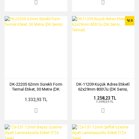
%10
DK-22205 62mm Sürekli Form
DK-11209 Küçük Adres Etiketİ
Termal Etiket, 30 Metre (DK
62x29mm 800\'lü (DK Serisi,
Serisi)
Termal)
1.258,23 TL
1.332,93 TL
1.398,04 TL