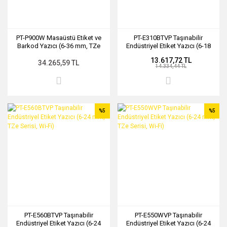
PT-P900W Masaüstü Etiket ve
PT-E310BTVP Taşınabilir
Barkod Yazıcı (6-36 mm, TZe
Endüstriyel Etiket Yazıcı (6-18
Serisi, Wi-Fi, 720dpi)
mm, TZe Serisi, Bluetooth)
13.617,72 TL
34.265,59 TL
14.334,44 TL
%5
%5
PT-E560BTVP Taşınabilir
PT-E550WVP Taşınabilir
Endüstriyel Etiket Yazıcı (6-24
Endüstriyel Etiket Yazıcı (6-24