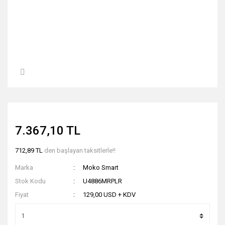
7.367,10 TL
712,89 TL
den başlayan taksitlerle!!
Marka
Moko Smart
Stok Kodu
U4886MRPLR
Fiyat
129,00 USD + KDV