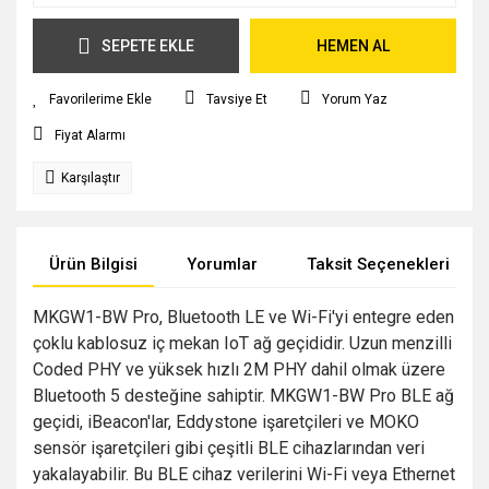
SEPETE EKLE
HEMEN AL
Tavsiye Et
Yorum Yaz
Fiyat Alarmı
Karşılaştır
Ürün Bilgisi
Yorumlar
Taksit Seçenekleri
MKGW1-BW Pro, Bluetooth LE ve Wi-Fi'yi entegre eden
çoklu kablosuz iç mekan IoT ağ geçididir. Uzun menzilli
Coded PHY ve yüksek hızlı 2M PHY dahil olmak üzere
Bluetooth 5 desteğine sahiptir. MKGW1-BW Pro BLE ağ
geçidi, iBeacon'lar, Eddystone işaretçileri ve MOKO
sensör işaretçileri gibi çeşitli BLE cihazlarından veri
yakalayabilir. Bu BLE cihaz verilerini Wi-Fi veya Ethernet