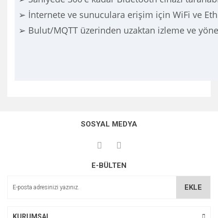
➢ İnternete ve sunuculara erişim için WiFi ve Eth
➢ Bulut/MQTT üzerinden uzaktan izleme ve yön
Bu ürünün fiyat bilgisi, resim, ürün açıklamalarında ve diğer
konularda yetersiz gördüğünüz noktaları öneri formunu
Bu ürüne ilk yorumu siz yapın!
kullanarak tarafımıza iletebilirsiniz.
SOSYAL MEDYA
Görüş ve önerileriniz için teşekkür ederiz.
Yorum Yaz
Ürün resmi kalitesiz, bozuk veya görüntülenemiyor.
E-BÜLTEN
Ürün açıklamasında eksik bilgiler bulunuyor.
Ürün bilgilerinde hatalar bulunuyor.
EKLE
Ürün fiyatı diğer sitelerden daha pahalı.
Bu ürüne benzer farklı alternatifler olmalı.
KURUMSAL