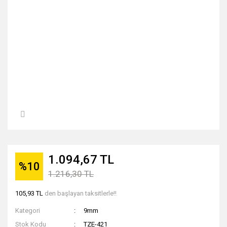
1.094,67 TL
%10
1.216,30 TL
105,93 TL
den başlayan taksitlerle!!
Kategori
9mm
Stok Kodu
TZE-421