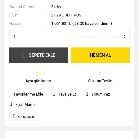
Garanti Süresi
24 Ay
Fiyat
21,29 USD + KDV
Havale
1.061,83 TL (%3,00 havale indirimi)
SEPETE EKLE
HEMEN AL
Aynı gün kargo
Stoktan Teslim
Tavsiye Et
Yorum Yaz
Fiyat Alarmı
Karşılaştır