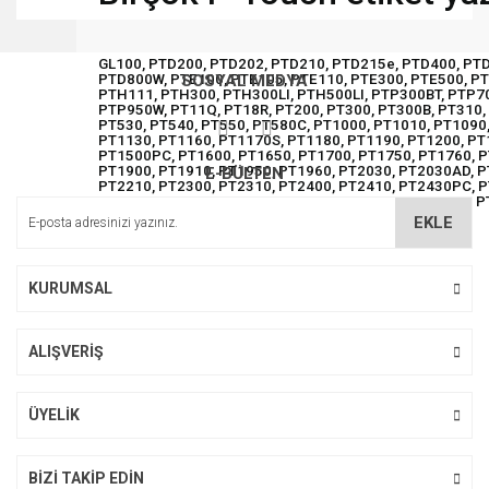
Bu ürünün fiyat bilgisi, resim, ürün açıklamalarında ve diğer
konularda yetersiz gördüğünüz noktaları öneri formunu
Bu ürüne ilk yorumu siz yapın!
GL100, PTD200, PTD202, PTD210, PTD215e, PTD400, PT
kullanarak tarafımıza iletebilirsiniz.
PTD800W, PTE100, PTE105, PTE110, PTE300, PTE500, P
SOSYAL MEDYA
Görüş ve önerileriniz için teşekkür ederiz.
PTH111, PTH300, PTH300LI, PTH500LI, PTP300BT, PTP7
PTP950W, PT11Q, PT18R, PT200, PT300, PT300B, PT310, 
PT530, PT540, PT550, PT580C, PT1000, PT1010, PT1090
Yorum Yaz
PT1130, PT1160, PT1170S, PT1180, PT1190, PT1200, PT
Ürün resmi kalitesiz, bozuk veya görüntülenemiyor.
PT1500PC, PT1600, PT1650, PT1700, PT1750, PT1760, P
PT1900, PT1910, PT1950, PT1960, PT2030, PT2030AD, P
E-BÜLTEN
Ürün açıklamasında eksik bilgiler bulunuyor.
PT2210, PT2300, PT2310, PT2400, PT2410, PT2430PC, P
PT2730, PT2730VP, PT3600, PT6100, PT7100, PT7500, 
Ürün bilgilerinde hatalar bulunuyor.
EKLE
Ürün fiyatı diğer sitelerden daha pahalı.
Bu ürüne benzer farklı alternatifler olmalı.
KURUMSAL
ALIŞVERİŞ
Gönder
ÜYELİK
BİZİ TAKİP EDİN