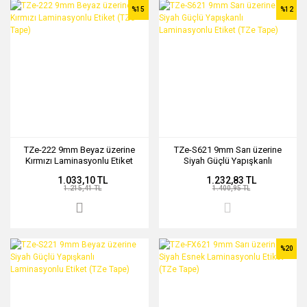
%15
%12
TZe-222 9mm Beyaz üzerine
TZe-S621 9mm Sarı üzerine
Kırmızı Laminasyonlu Etiket
Siyah Güçlü Yapışkanlı
(TZe Tape)
Laminasyonlu Etiket (TZe Tape)
1.033,10 TL
1.232,83 TL
1.215,41 TL
1.400,95 TL
%20