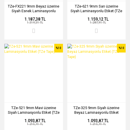
TZe-FX221 9mm Beyaz üzerine
TZe-621 9mm Sarı üzerine
Siyah Esnek Laminasyonlu
Siyah Laminasyonlu Etiket (TZe
Etiket (TZe Tape)
Tape)
1.187,38 TL
1.159,12 TL
1.319,31 TL
1.287,91 TL
%10
%10
TZe-521 9mm Mavi üzerine
TZe-325 9mm Siyah üzerine
Siyah Laminasyonlu Etiket (TZe
Beyaz Laminasyonlu Etiket
Tape)
(TZe Tape)
1.093,87 TL
1.093,87 TL
1.215,41 TL
1.215,41 TL