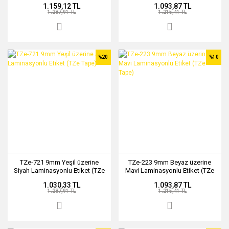
1.159,12 TL
1.093,87 TL
1.287,91 TL
1.215,41 TL
%20
%10
TZe-721 9mm Yeşil üzerine
TZe-223 9mm Beyaz üzerine
Siyah Laminasyonlu Etiket (TZe
Mavi Laminasyonlu Etiket (TZe
Tape)
Tape)
1.030,33 TL
1.093,87 TL
1.287,91 TL
1.215,41 TL