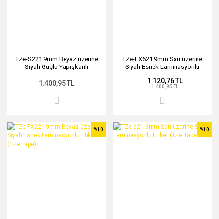
TZe-S221 9mm Beyaz üzerine
TZe-FX621 9mm Sarı üzerine
Siyah Güçlü Yapışkanlı
Siyah Esnek Laminasyonlu
Laminasyonlu Etiket (TZe Tape)
Etiket (TZe Tape)
1.120,76 TL
1.400,95 TL
1.400,95 TL
%10
%10