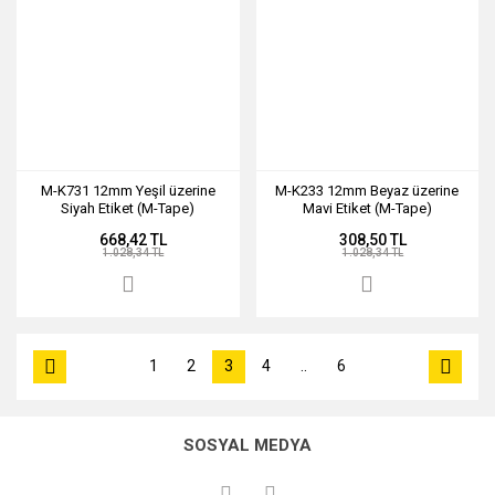
M-K731 12mm Yeşil üzerine
M-K233 12mm Beyaz üzerine
Siyah Etiket (M-Tape)
Mavi Etiket (M-Tape)
668,42 TL
308,50 TL
1.028,34 TL
1.028,34 TL
1
2
3
4
..
6
SOSYAL MEDYA