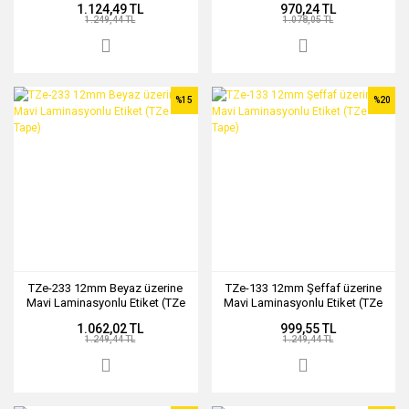
1.124,49 TL
970,24 TL
1.249,44 TL
1.078,05 TL
%15
%20
TZe-233 12mm Beyaz üzerine
TZe-133 12mm Şeffaf üzerine
Mavi Laminasyonlu Etiket (TZe
Mavi Laminasyonlu Etiket (TZe
Tape)
Tape)
1.062,02 TL
999,55 TL
1.249,44 TL
1.249,44 TL