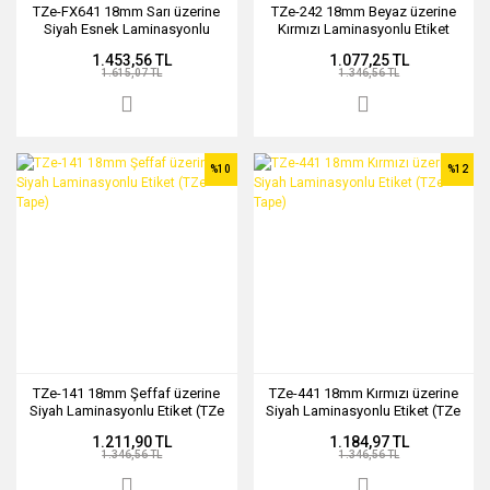
TZe-FX641 18mm Sarı üzerine
TZe-242 18mm Beyaz üzerine
Siyah Esnek Laminasyonlu
Kırmızı Laminasyonlu Etiket
Etiket (TZe Tape)
(TZe Tape)
1.453,56 TL
1.077,25 TL
1.615,07 TL
1.346,56 TL
%10
%12
TZe-141 18mm Şeffaf üzerine
TZe-441 18mm Kırmızı üzerine
Siyah Laminasyonlu Etiket (TZe
Siyah Laminasyonlu Etiket (TZe
Tape)
Tape)
1.211,90 TL
1.184,97 TL
1.346,56 TL
1.346,56 TL