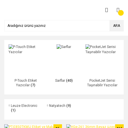
ARA
P-Touch Etiket
Sarflar
(40)
PocketJet Serisi
Yazıcılar
(7)
Taşınabilir Yazıcılar
(7)
Leuze Electronic
Natyatech
(9)
(1)