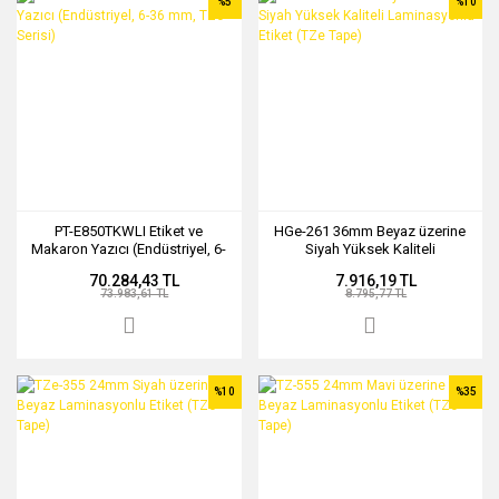
%5
%10
PT-E850TKWLI Etiket ve
HGe-261 36mm Beyaz üzerine
Makaron Yazıcı (Endüstriyel, 6-
Siyah Yüksek Kaliteli
36 mm, TZe Serisi)
Laminasyonlu Etiket (TZe Tape)
70.284,43 TL
7.916,19 TL
73.983,61 TL
8.795,77 TL
%10
%35