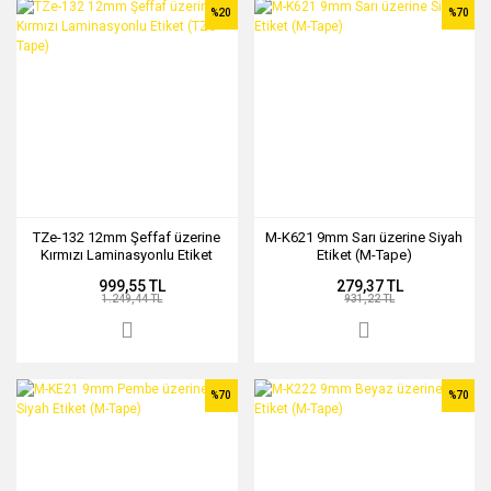
%20
%70
TZe-132 12mm Şeffaf üzerine
M-K621 9mm Sarı üzerine Siyah
Kırmızı Laminasyonlu Etiket
Etiket (M-Tape)
(TZe Tape)
999,55 TL
279,37 TL
1.249,44 TL
931,22 TL
%70
%70