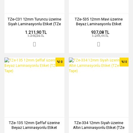
TZe-C31 12mm Turuncu üzerine
TZe-535 12mm Mavi üzerine
Siyah Laminasyonlu Etiket (TZe
Beyaz Laminasyonlu Etiket
Tape)
(TZe Tape)
1.211,90 TL
937,08 TL
1.346,56 TL
1.249,44 TL
%10
%10
TZe-135 12mm Şeffaf üzerine
TZe-334 12mm Siyah üzerine
Beyaz Laminasyonlu Etiket
Altın Laminasyonlu Etiket (TZe
(TZe Tape)
Tape)